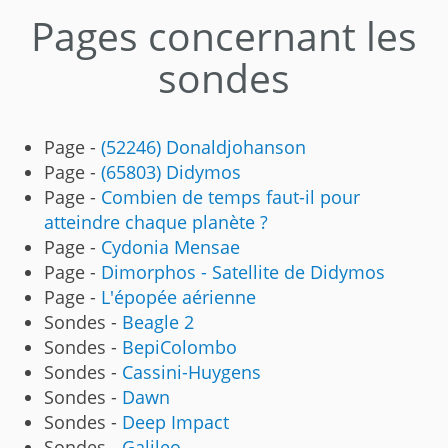
Pages concernant les
sondes
Page -
(52246) Donaldjohanson
Page -
(65803) Didymos
Page -
Combien de temps faut-il pour
atteindre chaque planète ?
Page -
Cydonia Mensae
Page -
Dimorphos - Satellite de Didymos
Page -
L'épopée aérienne
Sondes -
Beagle 2
Sondes -
BepiColombo
Sondes -
Cassini-Huygens
Sondes -
Dawn
Sondes -
Deep Impact
Sondes -
Galileo