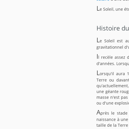
L
e Soleil, une 
Histoire du
L
e Soleil est a
gravitationnel d
I
l recèle assez 
d'années. Lorsqu
L
orsqu'il aura 
Terre ou davant
qu'actuellement,
une géante roug
masse n'est pas 
ou d'une explosi
A
près le stade
naissance à une 
taille de la Terre