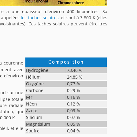
ère a une épaisseur d'environ 400 kilomètres. Sa
, appelées
les taches solaires
, et sont à 3 800 K (elles
voisinantes). Ces taches solaires peuvent être très
Composition
la couronne
lement avec
Hydrogène
73,46 %
e d'environ
Hélium
24,85 %
Oxygène
0,77 %
Carbone
0,29 %
tend sur une
Fer
0,16 %
lipse totale
Néon
0,12 %
ure radiale
Azote
0,09 %
lution, qui
Silicium
0,07 %
0 000 K.
Magnésium
0,05 %
eil, et elle
Soufre
0,04 %