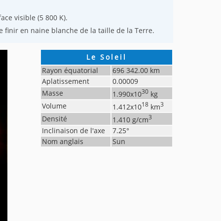
ce visible (5 800 K).
finir en naine blanche de la taille de la Terre.
Le Soleil
Rayon équatorial
696 342.00
km
Aplatissement
0.00009
30
Masse
1.990
x10
kg
18
3
Volume
1.412
x10
km
3
Densité
1.410
g/cm
Inclinaison de l'axe
7.25
°
Nom anglais
Sun