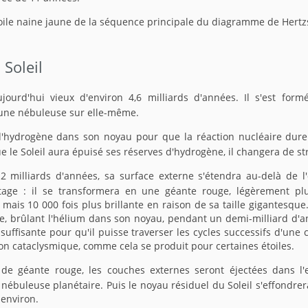
étoile naine jaune de la séquence principale du diagramme de Hertz
 Soleil
ujourd'hui vieux d'environ 4,6 milliards d'années. Il s'est form
'une nébuleuse sur elle-même.
d'hydrogène dans son noyau pour que la réaction nucléaire dure 
e le Soleil aura épuisé ses réserves d'hydrogène, il changera de st
12 milliards d'années, sa surface externe s'étendra au-delà de l'
age : il se transformera en une géante rouge, légèrement plu
 mais 10 000 fois plus brillante en raison de sa taille gigantesque
e, brûlant l'hélium dans son noyau, pendant un demi-milliard d'a
suffisante pour qu'il puisse traverser les cycles successifs d'une
on cataclysmique, comme cela se produit pour certaines étoiles.
 de géante rouge, les couches externes seront éjectées dans l
nébuleuse planétaire. Puis le noyau résiduel du Soleil s'effondrer
 environ.