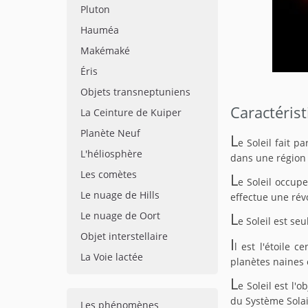
Pluton
Hauméa
Makémaké
Éris
Objets transneptuniens
Caractéris
La Ceinture de Kuiper
Planète Neuf
L
e Soleil fait p
L'héliosphère
dans une région 
Les comètes
L
e Soleil occup
Le nuage de Hills
effectue une rév
Le nuage de Oort
L
e Soleil est se
Objet interstellaire
I
l est l'étoile 
La Voie lactée
planètes naines e
L
e Soleil est l'
du Système Solai
Les phénomènes