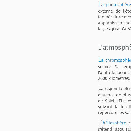
L
a photosphèr
externe de l'ét
température moy
apparaissent noi
larges, jusqu'à 
L'atmosphè
L
a chromosphè
solaire. Sa te
l'altitude, pour
2000 kilomètres.
L
a région la plu
distance de plus
de Soleil. Elle
suivant la loca
répercute les va
L'
héliosphère
es
s'étend jusqu'au