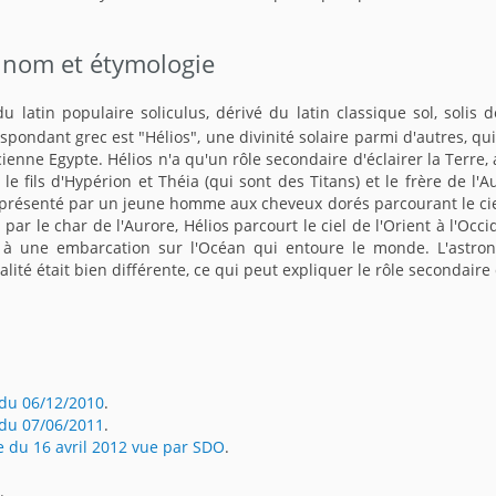
 nom et étymologie
du latin populaire soliculus, dérivé du latin classique sol, solis d
espondant grec est "Hélios", une divinité solaire parmi d'autres, qu
cienne Egypte. Hélios n'a qu'un rôle secondaire d'éclairer la Terre,
 le fils d'Hypérion et Théia (qui sont des Titans) et le frère de l'A
 représenté par un jeune homme aux cheveux dorés parcourant le cie
par le char de l'Aurore, Hélios parcourt le ciel de l'Orient à l'Occid
e à une embarcation sur l'Océan qui entoure le monde. L'astro
lité était bien différente, ce qui peut expliquer le rôle secondaire 
.
 du 06/12/2010
.
 du 07/06/2011
.
re du 16 avril 2012 vue par SDO
.
.