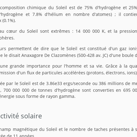
a composition chimique du Soleil est de 75% d'hydrogène et 25
'hydrogène et 7.8% d'hélium en nombre d'atomes) ; il contie
 (0.1%).
au cœur du Soleil sont extrêmes : 14 000 000 K, et la pressio
phères.
urs permettent de dire que le Soleil est constitué d'un gaz ioni
e le disait Anaxagore De Clazomènes (500-428 av. JC) d'une boule d
d'une grande importance pour l'homme et sa vie. Grâce à la qu
émission d'un flux de particules accélérées (protons, électrons, ions)
e par le Soleil est de 3.86e33 ergs/seconde ou 386 millions de mé
 700 000 000 de tonnes d'hydrogène sont converties en 695 00
'énergie sous forme de rayon gamma.
ctivité solaire
champ magnétique du Soleil et le nombre de taches présentes à s
ée de 11 années.