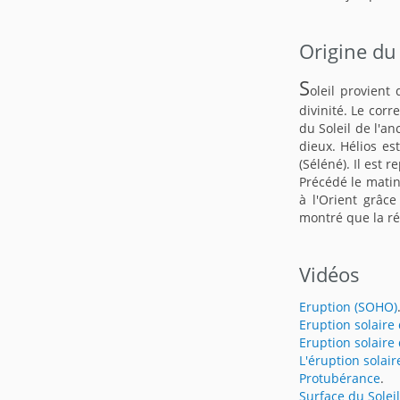
Origine du
S
oleil provient 
divinité. Le corr
du Soleil de l'an
dieux. Hélios est
(Séléné). Il est
Précédé le matin 
à l'Orient grâc
montré que la réa
Vidéos
Eruption (SOHO)
Eruption solaire
Eruption solaire
L'éruption solai
Protubérance
.
Surface du Soleil