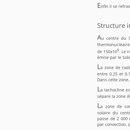
E
nfin il se refr
Structure i
A
u centre du S
thermonucléaires
9
de 150x10
. Le 
émise par le Sole
L
a zone de radi
entre 0.25 et 0.
Dans cette zone,
L
a tachocline e
sépare la zone d
L
a zone de con
solaire du cent
passe de 2 000 
par convection, 