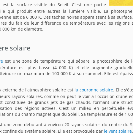
e
est la surface visible du Soleil. C'est une partie
oile qui produit entre autres la lumière visible. La photosph
enne est de 6 000 K. Des taches noires apparaissent à sa surface
res du fait de leur différence de température avec les régions a
50 000 km de diamètre.
re solaire
re
est une zone de température qui sépare la photosphère de 
mpérature est plus basse (4 000 K) et elle augmente graduel
 atteindre un maximum de 100 000 K à son sommet. Elle est épaiss
s externe de l'atmosphère solaire est
la couronne solaire
. Elle s'é
ieurs rayons solaires, comme on peut le voir à l'occasion d'une éc
 est constituée de grands jets de gaz chauds, formant une struct
lisation des régions actives. C'est un milieu en perpétuelle évo
riations du champ magnétique du Soleil. Sa température et de 1 00
t une zone débutant à environ 20 rayons solaires du centre du Sol
x confins du système solaire. Elle est provoquée par
le vent solaire
.