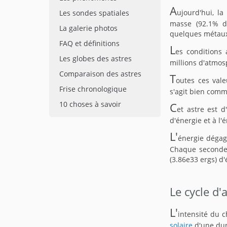
A
ujourd'hui, l
Les sondes spatiales
masse (92.1% d
La galerie photos
quelques métaux
FAQ et définitions
L
es conditions 
Les globes des astres
millions d'atmos
Comparaison des astres
T
outes ces vale
Frise chronologique
s'agit bien comm
10 choses à savoir
C
et astre est 
d'énergie et à l'
L'
énergie dégagé
Chaque seconde,
(3.86e33 ergs) d
Le cycle d'a
L'
intensité du 
solaire
d'une dur