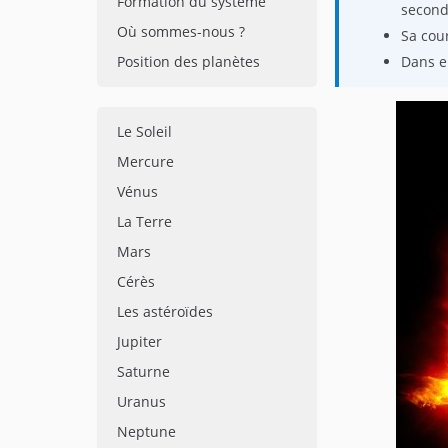
Formation du système
second
Où sommes-nous ?
Sa cou
Position des planètes
Dans en
Le Soleil
Mercure
Vénus
La Terre
Mars
Cérès
Les astéroïdes
Jupiter
Saturne
Uranus
Neptune