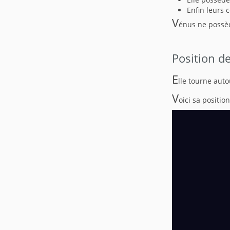
Enfin leurs 
V
énus ne possèd
Position d
E
lle tourne auto
V
oici sa positio