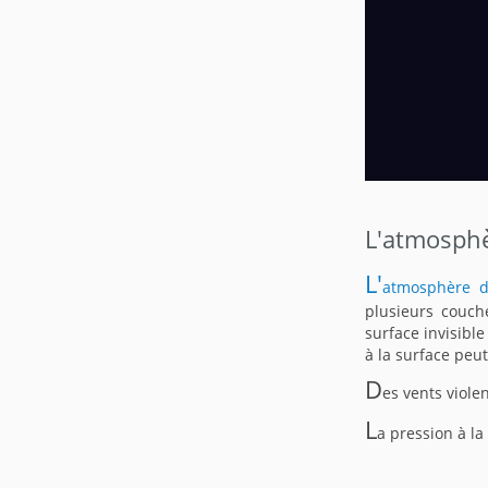
L'atmosph
L'
atmosphère 
plusieurs couch
surface invisibl
à la surface peut
D
es vents viole
L
a pression à l