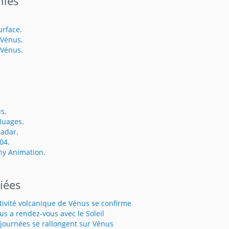
hies
urface
.
 Vénus
.
 Vénus
.
us
.
Nuages
.
Radar
.
004
.
hy Animation
.
liées
ctivité volcanique de Vénus se confirme
us a rendez-vous avec le Soleil
 journées se rallongent sur Vénus