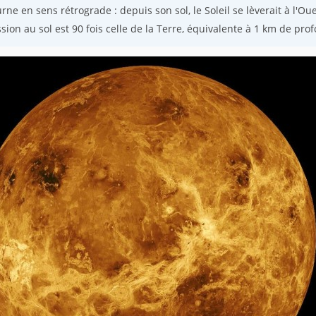
urne en sens rétrograde : depuis son sol, le Soleil se lèverait à l'Oue
sion au sol est 90 fois celle de la Terre, équivalente à 1 km de pro