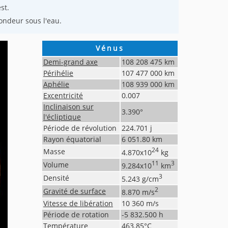
st.
fondeur sous l'eau.
Vénus
Demi-grand axe
108 208 475
km
Périhélie
107 477 000
km
Aphélie
108 939 000
km
Excentricité
0.007
Inclinaison sur
3.390
°
l'écliptique
Période de révolution
224.701
j
Rayon équatorial
6 051.80
km
24
Masse
4.870
x10
kg
11
3
Volume
9.284
x10
km
3
Densité
5.243
g/cm
2
Gravité de surface
8.870
m/s
Vitesse de libération
10 360
m/s
Période de rotation
-5 832.500
h
Température
463.85
°C