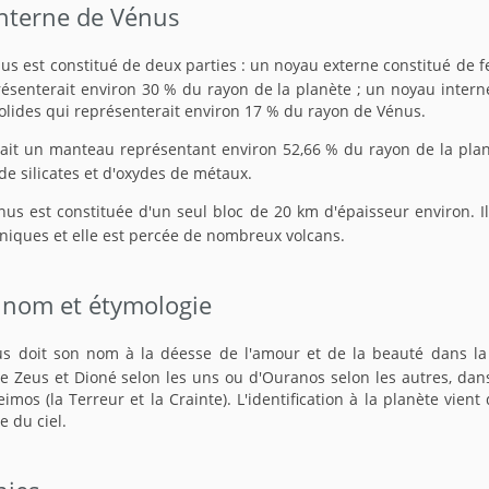
interne de Vénus
s est constitué de deux parties : un noyau externe constitué de fe
résenterait environ 30 % du rayon de la planète ; un noyau inter
 solides qui représenterait environ 17 % du rayon de Vénus.
ait un manteau représentant environ 52,66 % du rayon de la pla
de silicates et d'oxydes de métaux.
nus est constituée d'un seul bloc de 20 km d'épaisseur environ. Il
niques et elle est percée de nombreux volcans.
 nom et étymologie
s doit son nom à la déesse de l'amour et de la beauté dans la
 de Zeus et Dioné selon les uns ou d'Ouranos selon les autres, dan
Deimos (la Terreur et la Crainte). L'identification à la planète vie
e du ciel.