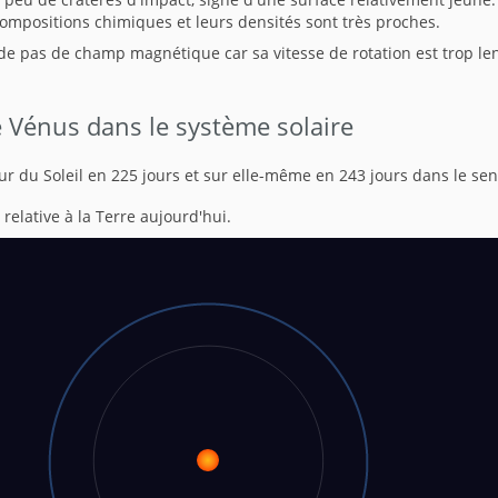
compositions chimiques et leurs densités sont très proches.
e pas de champ magnétique car sa vitesse de rotation est trop len
e Vénus dans le système solaire
ur du Soleil en 225 jours et sur elle-même en 243 jours dans le sen
n relative à la Terre aujourd'hui.