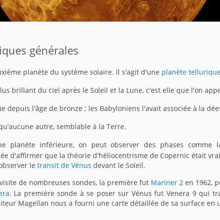
tiques générales
uxième planète du système solaire. Il s'agit d'une
planète telluriqu
plus brillant du ciel après le Soleil et la Lune, c'est elle que l'on app
 depuis l'âge de bronze ; les Babyloniens l'avait associée à la dée
 qu'aucune autre, semblable à la Terre.
ne planète inférieure, on peut observer des phases comme l
ée d'affirmer que la théorie d'héliocentrisme de Copernic était vra
observer le
transit de Vénus
devant le Soleil.
 visite de nombreuses sondes, la première fut
Mariner 2
en 1962, p
era
. La première sonde à se poser sur Vénus fut Venera 9 qui tra
iteur Magellan nous a fourni une carte détaillée de sa surface en u