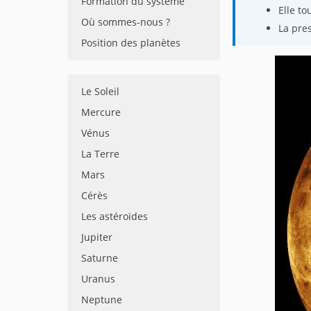
Formation du système
Elle to
Où sommes-nous ?
La pres
Position des planètes
Le Soleil
Mercure
Vénus
La Terre
Mars
Cérès
Les astéroïdes
Jupiter
Saturne
Uranus
Neptune