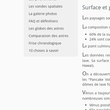
Surface et
Les sondes spatiales
La galerie photos
L
es paysages son
FAQ et définitions
L
a composition d
Les globes des astres
60% de la s
Comparaison des astres
24% sont con
Frise chronologique
L
e point culmin
10 choses à savoir
L
es données rec
lave. Sa surfac
Hawaï).
O
n a découvert
les "Pancake Vo
dômes de lave f
V
énus a toujour
nombreuses simi
Vénus possè
Elle possède