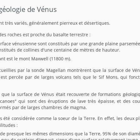
 géologie de Vénus
t très variés, généralement pierreux et désertiques.
es roches est proche du basalte terrestre :
urface vénusienne sont constitués par une grande plaine parsemée
stitués de collines d'une centaine de mètres de hauteur.
ant est le mont Maxwell (11800 m).
ueillies par la sonde Magellan montrèrent que la surface de Vén
e est percée par de larges volcans tels que le Sif Mons, qui fon
 que la surface de Vénus était recouverte de formations géolo
lcanoes" qui sont des éruptions de lave très épaisse, et des co
ormés par de larges chambres de magma.
s été considérée comme la soeur de la Terre. En effet, les deux 
litudes :
de presque les mêmes dimensions que la Terre, 95% de son diamè
 peu de cratères d'impact, signe d'une surface relativement jeune.