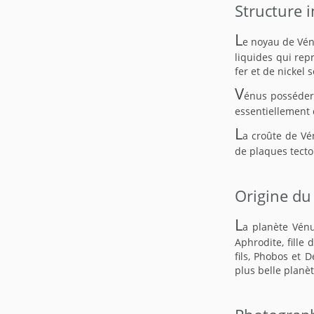
Structure 
L
e noyau de Vénu
liquides qui rep
fer et de nickel
V
énus posséder
essentiellement 
L
a croûte de Vé
de plaques tecto
Origine du
L
a planète Vénu
Aphrodite, fille
fils, Phobos et 
plus belle planèt