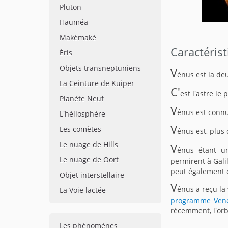
Pluton
Hauméa
Makémaké
Caractéris
Éris
Objets transneptuniens
V
énus est la de
La Ceinture de Kuiper
C'
est l'astre le 
Planète Neuf
V
énus est connue
L'héliosphère
V
Les comètes
énus est, plus
Le nuage de Hills
V
énus étant u
Le nuage de Oort
permirent à Galil
peut également 
Objet interstellaire
V
énus a reçu la
La Voie lactée
programme Ven
récemment, l'orb
Les phénomènes