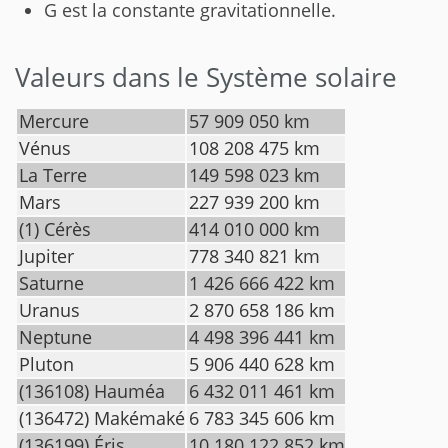
G est la constante gravitationnelle.
Valeurs dans le Système solaire
Mercure
57 909 050 km
Vénus
108 208 475 km
La Terre
149 598 023 km
Mars
227 939 200 km
(1) Cérès
414 010 000 km
Jupiter
778 340 821 km
Saturne
1 426 666 422 km
Uranus
2 870 658 186 km
Neptune
4 498 396 441 km
Pluton
5 906 440 628 km
(136108) Hauméa
6 432 011 461 km
(136472) Makémaké
6 783 345 606 km
(136199) Éris
10 180 122 852 km