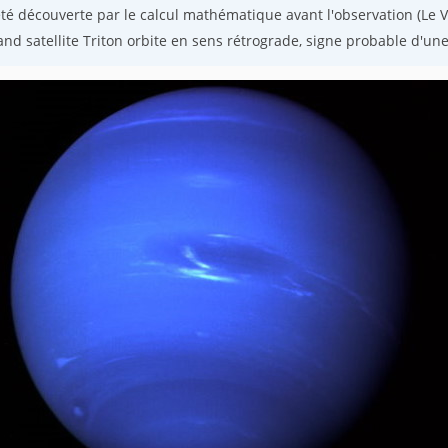
été découverte par le calcul mathématique avant l'observation (Le Ve
nd satellite Triton orbite en sens rétrograde, signe probable d'un