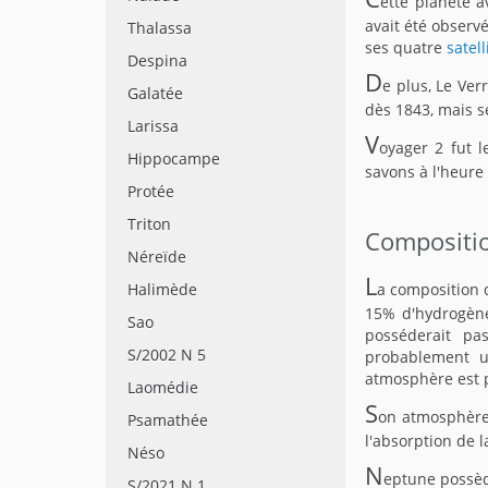
ette planète a
avait été observ
Thalassa
ses quatre
satell
Despina
D
e plus, Le Ver
Galatée
dès 1843, mais se
Larissa
V
oyager 2 fut l
Hippocampe
savons à l'heure
Protée
Triton
Compositi
Néreïde
L
Halimède
a composition 
15% d'hydrogène
Sao
posséderait pa
S/2002 N 5
probablement u
atmosphère est 
Laomédie
S
on atmosphère 
Psamathée
l'absorption de 
Néso
N
eptune possède
S/2021 N 1