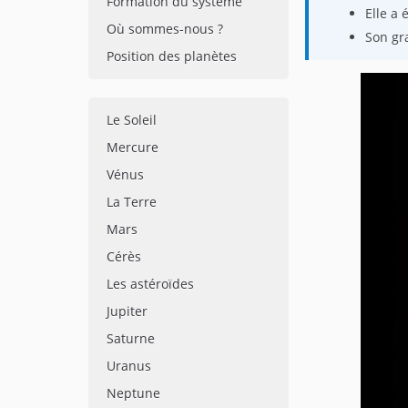
Formation du système
Elle a 
Où sommes-nous ?
Son gra
Position des planètes
Le Soleil
Mercure
Vénus
La Terre
Mars
Cérès
Les astéroïdes
Jupiter
Saturne
Uranus
Neptune