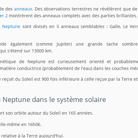
de des
anneaux
. Des observations terrestres ne révélèrent que de
er 2
montrèrent des anneaux complets avec des parties brillantes.
e Neptune
sont divisés en 5 anneaux semblables : Galle, Le Verri
ède également (comme Jupiter) une grande tache sombre 
qui s'étend sur 13000 km.
étique de Neptune est curieusement orienté et probablem
atière conductrice (probablement de l'eau) dans les couches mé
 reçoit du Soleil est 900 fois inférieure à celle reçue par la Terre et
e Neptune dans le système solaire
rt son orbite autour du Soleil en 165 années.
 elle-même en 16h06.
n relative à la Terre aujourd'hui.