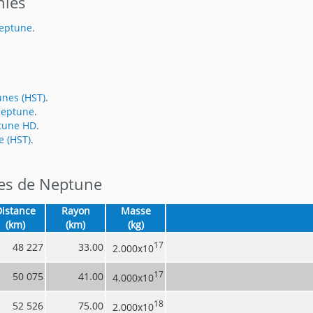
hies
Neptune
.
unes (HST)
.
Neptune
.
tune HD
.
e (HST)
.
ites de Neptune
Distance
Rayon
Masse
(km)
(km)
(kg)
17
48 227
33.00
2.000x10
17
50 075
41.00
4.000x10
18
52 526
75.00
2.000x10