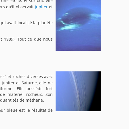
une étoile. Et surtout, elle
rs qu'il observait
Jupiter
et
i avait localisé la planète
oût 1989). Tout ce que nous
es" et roches diverses avec
upiter et Saturne, elle ne
iforme. Elle possède fort
de matériel rocheux. Son
 quantités de méthane.
r bleue est le résultat de