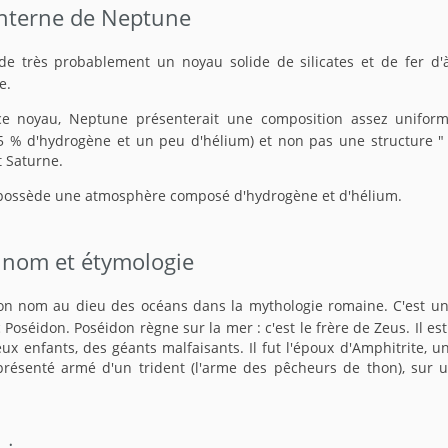
interne de Neptune
e très probablement un noyau solide de silicates et de fer d'
e.
e noyau, Neptune présenterait une composition assez uniform
 15 % d'hydrogène et un peu d'hélium) et non pas une structure "
 Saturne.
 possède une atmosphère composé d'hydrogène et d'hélium.
 nom et étymologie
on nom au dieu des océans dans la mythologie romaine. C'est un d
 Poséidon. Poséidon règne sur la mer : c'est le frère de Zeus. Il es
x enfants, des géants malfaisants. Il fut l'époux d'Amphitrite, une
présenté armé d'un trident (l'arme des pêcheurs de thon), sur