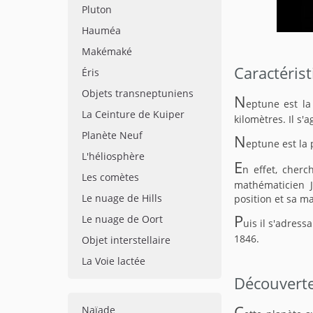
Pluton
Hauméa
Makémaké
Caractéris
Éris
Objets transneptuniens
N
eptune est la
La Ceinture de Kuiper
kilomètres. Il s'
Planète Neuf
N
eptune est la
L'héliosphère
E
n effet, cher
Les comètes
mathématicien J
Le nuage de Hills
position et sa m
P
Le nuage de Oort
uis il s'adress
1846.
Objet interstellaire
La Voie lactée
Découverte
C
Naïade