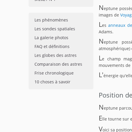
N
eptune possè
images de
Voyag
Les phénomènes
L
es
anneaux d
Les sondes spatiales
Adams.
La galerie photos
N
eptune poss
FAQ et définitions
atmosphérique) 
Les globes des astres
L
e champ magn
Comparaison des astres
mouvements de m
Frise chronologique
L'
énergie qu'elle
10 choses à savoir
Position d
N
eptune parcou
E
lle tourne sur
V
oici sa positio