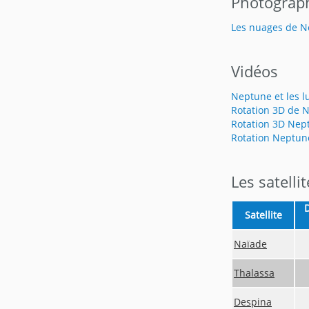
Photograp
Les nuages de 
Vidéos
Neptune et les l
Rotation 3D de 
Rotation 3D Nep
Rotation Neptun
Les satell
Satellite
Naïade
Thalassa
Despina