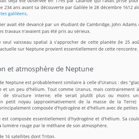
vait déjà été observée en 1795 par Lalande qui l'avait prise pour 
ée 234 ans avant sa découverte par Galilée le 28 décembre 1612 alo
ites galiléens
.
rier avait été devancé par un étudiant de Cambridge, John Adams qu
s travaux n'avaient pas été pris au sérieux.
e seul vaisseau spatial à s'approcher de cette planète (le 25 a
 actuelle sur Neptune provient essentiellement de cette rencontre.
on et atmosphère de Neptune
de Neptune est probablement similaire à celle d'Uranus : des "glac
 et un peu d'hélium. Tout comme Uranus, mais contrairement à J
s de structure interne; elle serait plutôt plus ou moins un
n petit noyau (approximativement de la masse de la Terre) 
principalement composée d'hydrogène et d'hélium avec de petites
est composée essentiellement d'hydrogène et d'hélium. Sa couleu
la lumière rouge par le méthane de son atmosphère.
 16 satellites dont Triton.