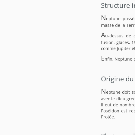
Structure 
N
eptune possèd
masse de la Terr
A
u-dessus de c
fusion, glaces,
comme Jupiter et
E
nfin, Neptune
Origine du
N
eptune doit s
avec le dieu grec
Il eut de nombreu
Poséidon est re
Protée.