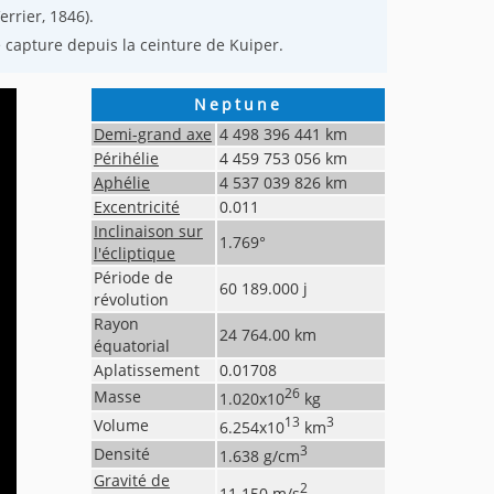
rrier, 1846).
e capture depuis la ceinture de Kuiper.
Neptune
Demi-grand axe
4 498 396 441
km
Périhélie
4 459 753 056
km
Aphélie
4 537 039 826
km
Excentricité
0.011
Inclinaison sur
1.769
°
l'écliptique
Période de
60 189.000
j
révolution
Rayon
24 764.00
km
équatorial
Aplatissement
0.01708
26
Masse
1.020
x10
kg
13
3
Volume
6.254
x10
km
3
Densité
1.638
g/cm
Gravité de
2
11.150
m/s