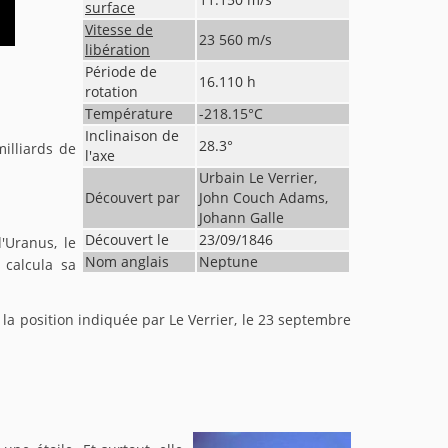
surface
Vitesse de
23 560
m/s
libération
Période de
16.110
h
rotation
Température
-218.15
°C
Inclinaison de
28.3
°
illiards de
l'axe
Urbain Le Verrier,
Découvert par
John Couch Adams,
Johann Galle
Découvert le
23/09/1846
'Uranus, le
Nom anglais
Neptune
 calcula sa
e la position indiquée par Le Verrier, le 23 septembre