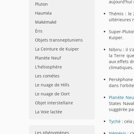
aujourd'hui 
Pluton
Hauméa
Thémis : le 
ultérieures 
Makémaké
Éris
Super-Pluton
Kuiper.
Objets transneptuniens
La Ceinture de Kuiper
Nibiru : il 
la Terre qu
Planète Neuf
aux effets d
L'héliosphère
climatiques,
Les comètes
Perséphone :
Le nuage de Hills
dans l'orbi
Le nuage de Oort
Planète Neu
Objet interstellaire
States Naval
suggérée par
La Voie lactée
Tyché
: cela
Les phénomènes
Némésis
: c