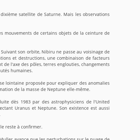
 dixième satellite de Saturne. Mais les observations
les mouvements de certains objets de la ceinture de
s. Suivant son orbite, Nibiru ne passe au voisinage de
ations et destructions, une combinaison de facteurs
t de l'axe des pôles, terres englouties, changements
autés humaines.
use lointaine proposée pour expliquer des anomalies
timation de la masse de Neptune elle-même.
duite dès 1983 par des astrophysiciens de l'United
ffectant Uranus et Neptune. Son existence est aussi
.
le reste à confirmer.
 Muller avance que les perturbations sur le nuage de