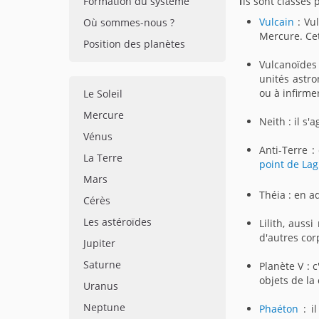
Formation du système
ls sont classés 
Vulcain
: Vul
Où sommes-nous ?
Mercure. Cet
Position des planètes
Vulcanoïdes 
unités astro
ou à infirme
Le Soleil
Mercure
Neith : il s'
Vénus
Anti-Terre :
La Terre
point de La
Mars
Théia : en a
Cérès
Les astéroïdes
Lilith, auss
d'autres co
Jupiter
Saturne
Planète V : 
objets de la 
Uranus
Neptune
Phaéton
: il