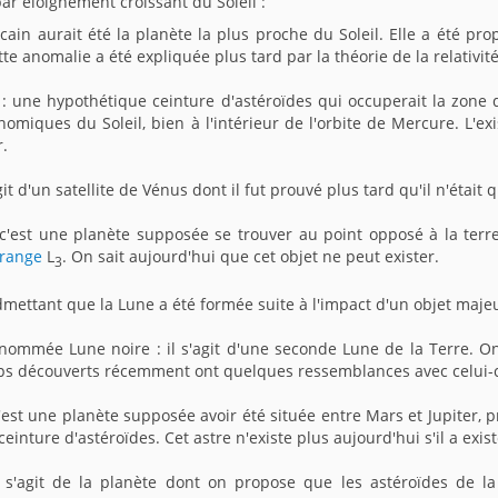
par éloignement croissant du Soleil :
cain aurait été la planète la plus proche du Soleil. Elle a été p
te anomalie a été expliquée plus tard par la théorie de la relativit
: une hypothétique ceinture d'astéroïdes qui occuperait la zone 
nomiques du Soleil, bien à l'intérieur de l'orbite de Mercure. L'e
r.
agit d'un satellite de Vénus dont il fut prouvé plus tard qu'il n'était 
 c'est une planète supposée se trouver au point opposé à la terre
grange
L
. On sait aujourd'hui que cet objet ne peut exister.
3
dmettant que la Lune a été formée suite à l'impact d'un objet majeur
i nommée Lune noire : il s'agit d'une seconde Lune de la Terre. O
rps découverts récemment ont quelques ressemblances avec celui-c
c'est une planète supposée avoir été située entre Mars et Jupiter
ceinture d'astéroïdes. Cet astre n'existe plus aujourd'hui s'il a exis
 s'agit de la planète dont on propose que les astéroïdes de la