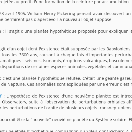
rejetée au profit d'une formation de la ceinture par accumulation.
28 avril 1905, William Henry Pickering pensait avoir découvert un
ne permirent pas d'apercevoir à nouveau l'objet supposé.
 : il s'agit d'une planète hypothétique proposée pour expliquer 
s'agit d'un objet dont l'existence était supposée par les Babylonien
e tous les 3600 ans, causant à chaque fois d'importantes perturb
ramatiques : séismes, tsunamis, éruptions volcaniques, basculemen
 disparitions de certaines espèces animales, végétales et commun
 c'est une planète hypothétique réfutée. C'était une géante gaze
te de Neptune. Ces anomalies sont expliquées par une erreur d'es
f
: L'hypothèse de l'existence d'une neuvième planète est intro
 Observatory, suite à l'observation de perturbations orbitales a
 les perturbations de l'orbite de plusieurs objets transneptuniens
 pourrait être la "nouvelle" neuvième planète du Système solaire. El
'est une étoile hypothétique, compagnon du Soleil, dont Richard A.