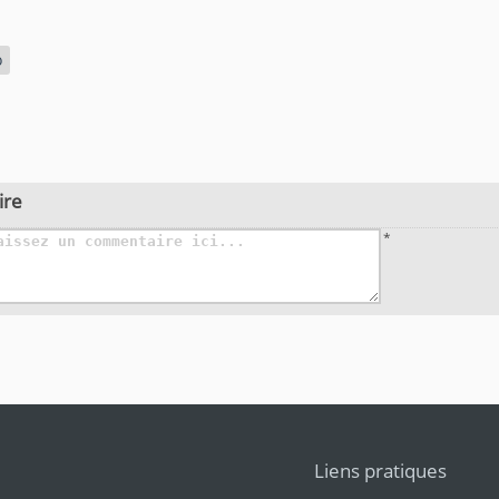
o
ire
*
Liens pratiques