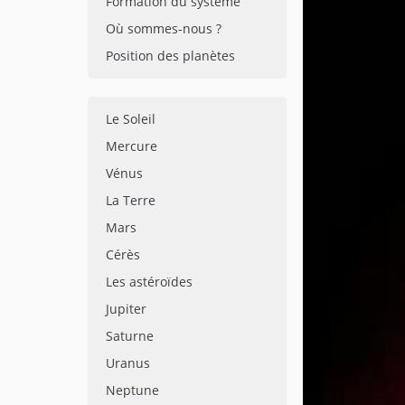
Formation du système
Où sommes-nous ?
Position des planètes
Le Soleil
Mercure
Vénus
La Terre
Mars
Cérès
Les astéroïdes
Jupiter
Saturne
Uranus
Neptune