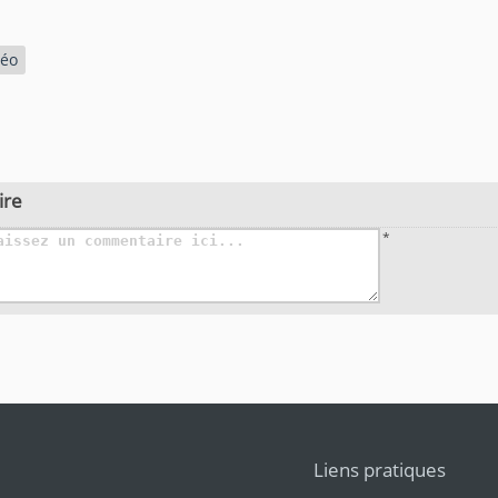
déo
ire
*
Liens pratiques