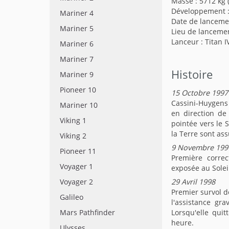
Masse : 5712 kg (
Développement : 
Mariner 4
Date de lanceme
Mariner 5
Lieu de lancemen
Lanceur : Titan I
Mariner 6
Mariner 7
Histoire
Mariner 9
Pioneer 10
15 Octobre 1997
Cassini-Huygens
Mariner 10
en direction de
Viking 1
pointée vers le 
la Terre sont as
Viking 2
9 Novembre 199
Pioneer 11
Première correc
Voyager 1
exposée au Solei
Voyager 2
29 Avril 1998
Premier survol d
Galileo
l'assistance gr
Mars Pathfinder
Lorsqu'elle qui
heure.
Ulysses