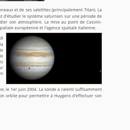
nneaux et de ses satellites (principalement Titan). La
est d'étudier le système saturnien sur une période de
udier son atmosphère. La mise au point de Cassini-
spatiale européenne et l'agence spatiale italienne.
té
la
de
le
es
ur
en
ne, le 1er juin 2004. La sonde a ralenti suffisamment
son orbite pour permettre à Huygens d'effectuer son