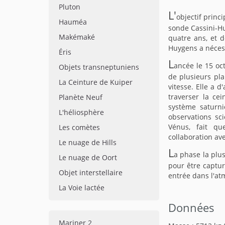
Pluton
L'
objectif princ
Hauméa
sonde Cassini-Hu
Makémaké
quatre ans, et 
Huygens a nécessi
Éris
L
ancée le 15 oc
Objets transneptuniens
de plusieurs pla
La Ceinture de Kuiper
vitesse. Elle a 
traverser la cei
Planète Neuf
système saturni
L'héliosphère
observations sci
Vénus, fait qu
Les comètes
collaboration av
Le nuage de Hills
L
a phase la plus
Le nuage de Oort
pour être captur
Objet interstellaire
entrée dans l'at
La Voie lactée
Données
Mariner 2