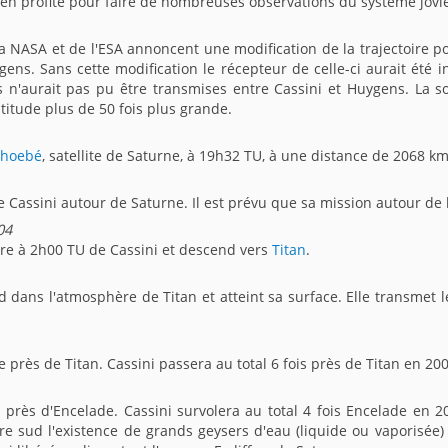
 en profite pour faire de nombreuses observations du système jovi
a NASA et de l'ESA annoncent une modification de la trajectoire po
ens. Sans cette modification le récepteur de celle-ci aurait été 
s n'aurait pas pu être transmises entre Cassini et Huygens. La 
titude plus de 50 fois plus grande.
Phoebé
, satellite de Saturne, à 19h32 TU, à une distance de 2068 km
e Cassini autour de Saturne. Il est prévu que sa mission autour de
04
re à 2h00 TU de Cassini et descend vers
Titan
.
dans l'atmosphère de Titan et atteint sa surface. Elle transmet l
près de Titan. Cassini passera au total 6 fois près de Titan en 200
près d'Encelade. Cassini survolera au total 4 fois Encelade en 20
e sud l'existence de grands geysers d'eau (liquide ou vaporisée)