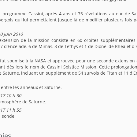
 programme Cassini, après 4 ans et 76 révolutions autour de Sat
ergols qui lui permettaient jusque là de modifier plusieurs fois p
30 juin 2010
extension de la mission consiste en 60 orbites supplémentaire
, 7 d'Encelade, 6 de Mimas, 8 de Téthys et 1 de Dioné, de Rhéa et d'
fut soumise à la NASA et approuvée pour une seconde extension de
nt dès lors le nom de Cassini Solstice Mission. Cette prolongati
e Saturne, incluant un supplément de 54 survols de Titan et 11 d'E
entre les anneaux et Saturne.
17 10 h 30
atmosphère de Saturne.
17 11 h 55
a sonde.
hies