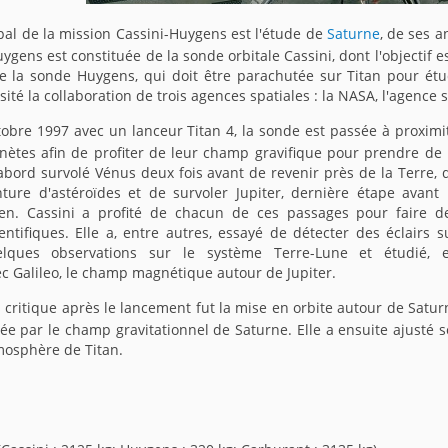
ipal de la mission Cassini-Huygens est l'étude de
Saturne
, de ses a
ygens est constituée de la sonde orbitale Cassini, dont l'objectif 
de la sonde Huygens, qui doit être parachutée sur Titan pour ét
té la collaboration de trois agences spatiales : la NASA, l'agence 
tobre 1997 avec un lanceur Titan 4, la sonde est passée à proximi
nètes afin de profiter de leur champ gravifique pour prendre de 
d'abord survolé Vénus deux fois avant de revenir près de la Terre, 
nture d'astéroïdes et de survoler Jupiter, dernière étape avant 
en. Cassini a profité de chacun de ces passages pour faire d
entifiques. Elle a, entre autres, essayé de détecter des éclairs s
elques observations sur le système Terre-Lune et étudié, 
ec Galileo, le champ magnétique autour de Jupiter.
 critique après le lancement fut la mise en orbite autour de Satur
ée par le champ gravitationnel de Saturne. Elle a ensuite ajusté 
mosphère de Titan.