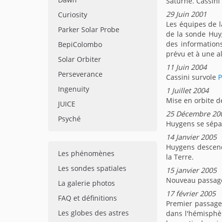
Saturne. Cassini
29 Juin 2001
Curiosity
Les équipes de l
Parker Solar Probe
de la sonde Huyg
des information
BepiColombo
prévu et à une al
Solar Orbiter
11 Juin 2004
Perseverance
Cassini survole
Ingenuity
1 Juillet 2004
Mise en orbite d
JUICE
25 Décembre 20
Psyché
Huygens se sépa
14 Janvier 2005
Huygens descend 
Les phénomènes
la Terre.
Les sondes spatiales
15 janvier 2005
Nouveau passage 
La galerie photos
17 février 2005
FAQ et définitions
Premier passage 
Les globes des astres
dans l'hémisphèr