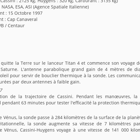
Cassini : 2125 kg; Huygens : 320 kg; Carburant : 3135 kg)
NASA, ESA, ASI (Agence Spatiale Italienne)
nt : 15 Octobre 1997
t : Cap Canaveral
VB / Centaur
 quitte la Terre sur le lanceur Titan 4 et commence son voyage d
 Saturne. L'antenne parabolique grand gain de 4 mètres de di
Soleil pour servir de bouclier thermique à la sonde. Les communic
surées par deux antennes à faible gain.
7
tion de la trajectoire de Cassini. Pendant les manœuvres, la
l pendant 63 minutes pour tester l'efficacité la protection thermiqu
e Vénus, la sonde passe à 284 kilomètres de la surface de la planè
avitationnelle, la sonde augmente sa vitesse de 7 kilomètres pa
tte Vénus, Cassini-Huygens voyage à une vitesse de 141 000 kilo