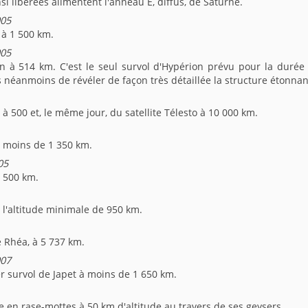
nsi libérées alimentent l'anneau E, diffus, de Saturne.
005
 à 1 500 km.
005
on à 514 km. C'est le seul survol d'Hypérion prévu pour la durée
s néanmoins de révéler de façon très détaillée la structure étonnan
à 500 et, le même jour, du satellite Télesto à 10 000 km.
à moins de 1 350 km.
05
 500 km.
à l'altitude minimale de 950 km.
 Rhéa, à 5 737 km.
007
r survol de Japet à moins de 1 650 km.
e en rase-mottes à 50 km d'altitude au travers de ses geysers.