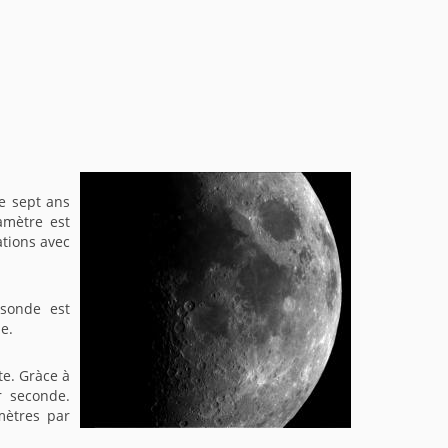
e sept ans
amètre est
ations avec
 sonde est
e.
te. Gràce à
r seconde.
mètres par