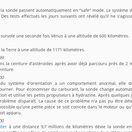
 la sonde passent automatiquement en "safe" mode. Le système de
 Des tests effectués les jours suivants ont révélé qu'il ne s'agiss
survole une seconde fois Vénus à une altitude de 600 kilomètres.
 la Terre à une altitude de 1171 kilomètres.
99
ns la ceinture d'astéroïdes après avoir déjà parcouru près de 2 m
einture.
00
du système d'orientation a un comportement anormal, elle 
tourner. Pour économiser du carburant, la sonde change automa
ion et utilise les petits propulseurs à hydrazine. Après quelques 
 problème disparaît. La cause de ce problème n'a pas pu être dé
t possible qu'une petite pièce se soit coincée dans le moteur ou q
soit apparu.
00
iter
à une distance 9,7 millions de kilomètres dévie la sonde en