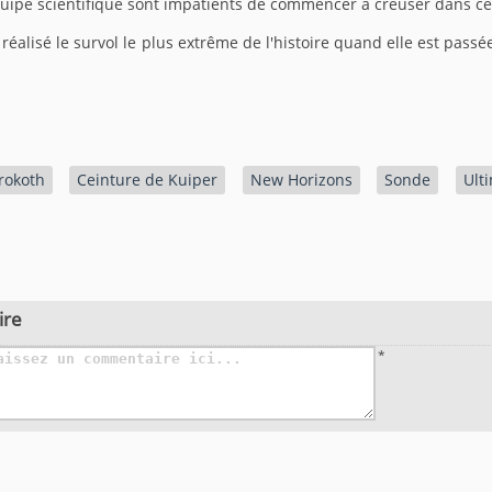
ipe scientifique sont impatients de commencer à creuser dans ce t
réalisé le survol le plus extrême de l'histoire quand elle est pass
rokoth
Ceinture de Kuiper
New Horizons
Sonde
Ult
ire
*