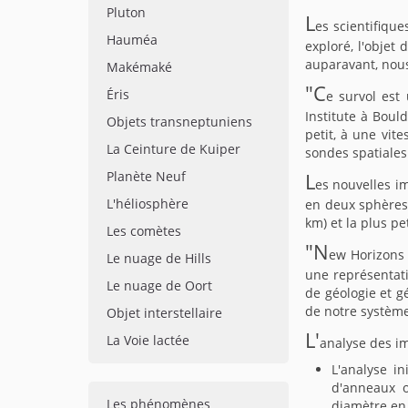
Pluton
L
es scientifiqu
Hauméa
exploré, l'objet
auparavant, nous
Makémaké
"C
Éris
e survol est
Institute à Boul
Objets transneptuniens
petit, à une vit
La Ceinture de Kuiper
sondes spatiales
Planète Neuf
L
es nouvelles i
L'héliosphère
en deux sphères
km) et la plus pe
Les comètes
"N
ew Horizons
Le nuage de Hills
une représentati
Le nuage de Oort
de géologie et 
de notre système 
Objet interstellaire
L'
La Voie lactée
analyse des im
L'analyse i
d'anneaux o
Les phénomènes
diamètre en 