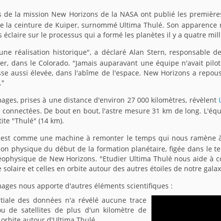
es de la mission New Horizons de la NASA ont publié les premières
 de la ceinture de Kuiper, surnommé Ultima Thulé. Son apparence
 éclaire sur le processus qui a formé les planètes il y a quatre mil
 une réalisation historique", a déclaré Alan Stern, responsable
der, dans le Colorado. "Jamais auparavant une équipe n'avait pilo
esse aussi élevée, dans l'abîme de l'espace. New Horizons a repous
."
mages, prises à une distance d'environ 27 000 kilomètres, révèlent
 connectées. De bout en bout, l'astre mesure 31 km de long. L'éq
tite "Thulé" (14 km).
 est comme une machine à remonter le temps qui nous ramène à l
on physique du début de la formation planétaire, figée dans le te
géophysique de New Horizons. "Etudier Ultima Thulé nous aide à 
solaire et celles en orbite autour des autres étoiles de notre galax
ages nous apporte d'autres éléments scientifiques :
nitiale des données n'a révélé aucune trace
u de satellites de plus d'un kilomètre de
orbite autour d'Ultima Thulé.