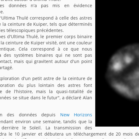
 des données n'a pas mis en évidence
e.
'Ultima Thulé correspond à celle des astres
e la ceinture de Kuiper, tels que déterminés
des télescopiques précédentes.
es d'Ultima Thulé, le premier corps binaire
 la ceinture de Kuiper visité, ont une couleur
entique. Cela correspond à ce que nous
à des systèmes binaires qui ne sont pas
ntact, mais qui gravitent autour d'un point
artagé.
ploration d'un petit astre de la ceinture de
loration du plus lointain des astres font
e de l'histoire, mais la quasi-totalité de
nnées se situe dans le futur", a déclaré Alan
ion des données depuis
New Horizons
endant environ une semaine, tandis que la
derrière le Soleil. La transmission des
ra le 10 janvier et débutera un téléchargement de 20 mois des