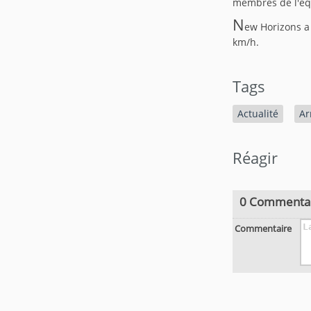
membres de l'équ
N
ew Horizons a 
km/h.
Tags
Actualité
Ar
Réagir
0 Commenta
Commentaire