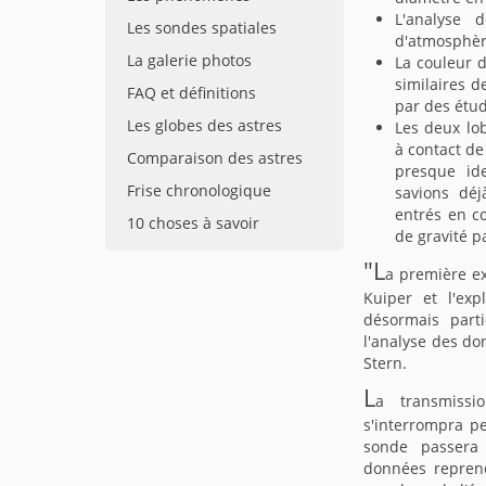
L'analyse
Les sondes spatiales
d'atmosphèr
La galerie photos
La couleur d
similaires d
FAQ et définitions
par des étu
Les globes des astres
Les deux lob
à contact de
Comparaison des astres
presque id
Frise chronologique
savions déj
entrés en co
10 choses à savoir
de gravité p
"L
a première ex
Kuiper et l'exp
désormais parti
l'analyse des do
Stern.
L
a transmiss
s'interrompra p
sonde passera 
données reprend