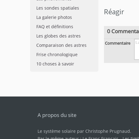
Les sondes spatiales
Réagir
La galerie photos
FAQ et définitions
0 Commenta
Les globes des astres
Commentaire
Comparaison des astres
Frise chronologique
10 choses à savoir
A propos du site
Le système solaire par
Christophe Prugnaud
.
Par le même auteur :
Le Franc Français
-
Les tim