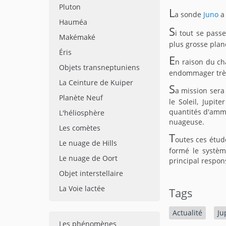
Pluton
L
a sonde
Juno
a 
Hauméa
S
i tout se pass
Makémaké
plus grosse plan
Éris
E
n raison du ch
Objets transneptuniens
endommager très
La Ceinture de Kuiper
S
a mission sera
Planète Neuf
le Soleil, Jupi
quantités d'ammo
L'héliosphère
nuageuse.
Les comètes
T
outes ces étud
Le nuage de Hills
formé le systèm
Le nuage de Oort
principal respon
Objet interstellaire
La Voie lactée
Tags
Actualité
Ju
Les phénomènes