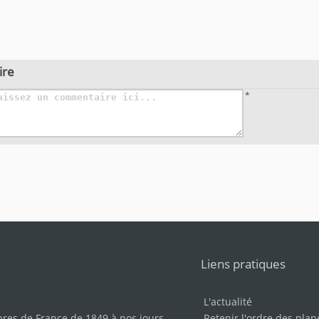
ire
*
Liens pratiques
L'actualité
bres de France de 1849 à nos jours
.
Retenir l'ordre des plan