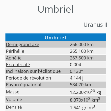
Umbriel
Uranus II
Umbriel
Demi-grand axe
266 000
km
Périhélie
265 100
km
Aphélie
267 500
km
Excentricité
0.004
Inclinaison sur l'écliptique
0.130
°
Période de révolution
4.144
j
Rayon équatorial
584.70
km
20
Masse
12.200
x10
kg
8
3
Volume
8.370
x10
km
3
Densité
1.541
g/cm