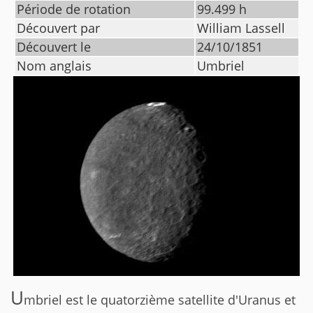
Période de rotation
99.499
h
Découvert par
William Lassell
Découvert le
24/10/1851
Nom anglais
Umbriel
U
mbriel est le quatorzième satellite d'Uranus et