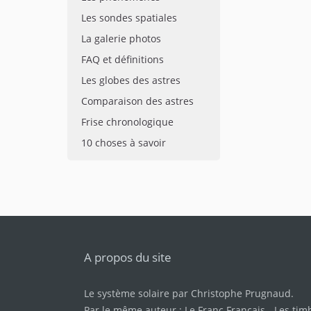
Les sondes spatiales
La galerie photos
FAQ et définitions
Les globes des astres
Comparaison des astres
Frise chronologique
10 choses à savoir
A propos du site
Le système solaire par
Christophe Prugnaud
.
Par le même auteur :
Le Franc Français
-
Les tim