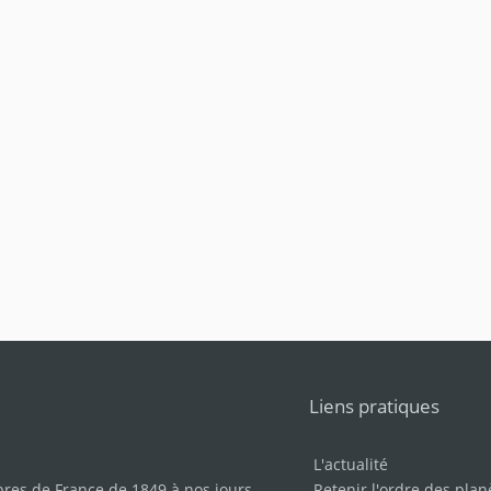
Liens pratiques
L'actualité
bres de France de 1849 à nos jours
.
Retenir l'ordre des plan