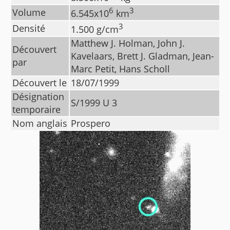
6
3
Volume
6.545
x10
km
3
Densité
1.500
g/cm
Matthew J. Holman, John J.
Découvert
Kavelaars, Brett J. Gladman, Jean-
par
Marc Petit, Hans Scholl
Découvert le
18/07/1999
Désignation
S/1999 U 3
temporaire
Nom anglais
Prospero