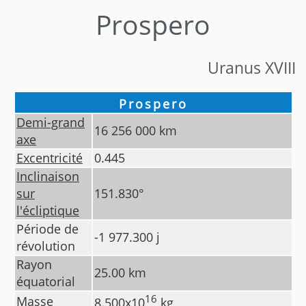
Prospero
Uranus XVIII
Prospero
Demi-grand
16 256 000
km
axe
Excentricité
0.445
Inclinaison
sur
151.830
°
l'écliptique
Période de
-1 977.300
j
révolution
Rayon
25.00
km
équatorial
16
Masse
8.500
x10
kg