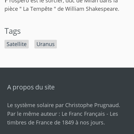
rospero est le sorcier, duc de Milan dans la
pièce " La Tempête " de William Shakespeare.
Tags
Satellite
Uranus
A propos du site
Le système solaire par
Christophe Prugnaud
.
Par le même auteur :
Le Franc Français
-
Les
timbres de France de 1849 à nos jours
.