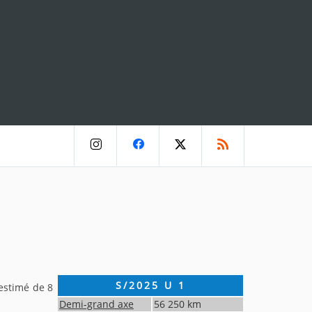
S/2025 U 1
 estimé de 8
Demi-grand axe
56 250
km