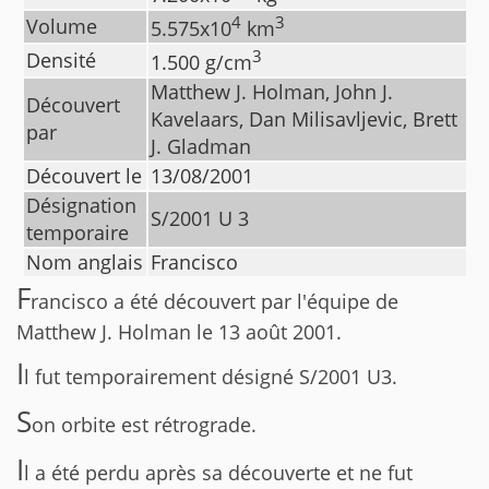
4
3
Volume
5.575
x10
km
3
Densité
1.500
g/cm
Matthew J. Holman, John J.
Découvert
Kavelaars, Dan Milisavljevic, Brett
par
J. Gladman
Découvert le
13/08/2001
Désignation
S/2001 U 3
temporaire
Nom anglais
Francisco
F
rancisco a été découvert par l'équipe de
Matthew J. Holman le 13 août 2001.
I
l fut temporairement désigné S/2001 U3.
S
on orbite est rétrograde.
I
l a été perdu après sa découverte et ne fut