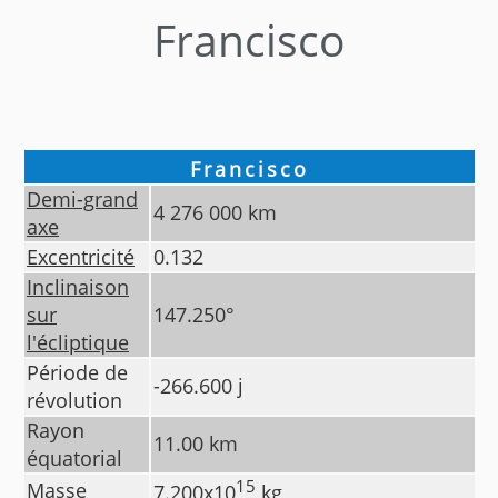
Francisco
Francisco
Demi-grand
4 276 000
km
axe
Excentricité
0.132
Inclinaison
sur
147.250
°
l'écliptique
Période de
-266.600
j
révolution
Rayon
11.00
km
équatorial
15
Masse
7.200
x10
kg