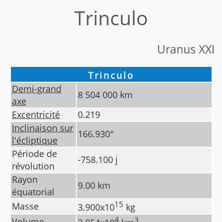
Trinculo
Uranus XXI
Trinculo
Demi-grand
8 504 000
km
axe
Excentricité
0.219
Inclinaison sur
166.930
°
l'écliptique
Période de
-758.100
j
révolution
Rayon
9.00
km
équatorial
15
Masse
3.900
x10
kg
4
3
Volume