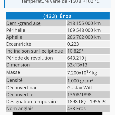
température varie de -150 à +100 °C.
(433) Éros
Demi-grand axe
218 155 000
km
Périhélie
169 548 000
km
Aphélie
266 762 000
km
Excentricité
0.223
Inclinaison sur l'écliptique
10.829
°
Période de révolution
643.219
j
Dimension
33x13x13
15
Masse
7.200
x10
kg
3
Densité
1.000
g/cm
Découvert par
Gustav Witt
Découvert le
13/08/1898
Désignation temporaire
1898 DQ - 1956 PC
Nom anglais
433 Eros