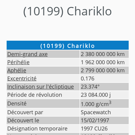
(10199) Chariklo
(10199) Chariklo
Demi-grand axe
2 380 000 000
km
Périhélie
1 962 000 000
km
Aphélie
2 799 000 000
km
Excentricité
0.176
Inclinaison sur l'écliptique
23.374
°
Période de révolution
23 084.000
j
3
Densité
1.000
g/cm
Découvert par
Spacewatch
Découvert le
15/02/1997
Désignation temporaire
1997 CU26