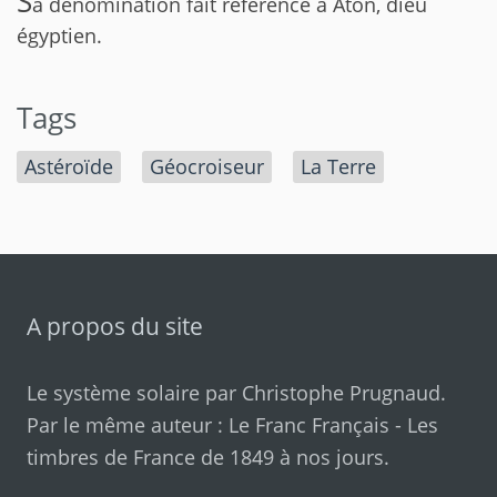
S
a dénomination fait référence à Aton, dieu
égyptien.
Tags
Astéroïde
Géocroiseur
La Terre
A propos du site
Le système solaire par
Christophe Prugnaud
.
Par le même auteur :
Le Franc Français
-
Les
timbres de France de 1849 à nos jours
.