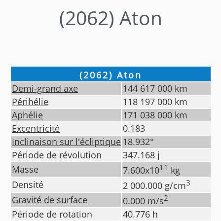
(2062) Aton
(2062) Aton
Demi-grand axe
144 617 000
km
Périhélie
118 197 000
km
Aphélie
171 038 000
km
Excentricité
0.183
Inclinaison sur l'écliptique
18.932
°
Période de révolution
347.168
j
11
Masse
7.600
x10
kg
3
Densité
2 000.000
g/cm
2
Gravité de surface
0.000
m/s
Période de rotation
40.776
h