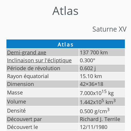
Atlas
Saturne XV
Atlas
Demi-grand axe
137 700
km
Inclinaison sur l'écliptique
0.300
°
Période de révolution
0.602
j
Rayon équatorial
15.10
km
Dimension
42×36×18
15
Masse
7.000
x10
kg
5
3
Volume
1.442
x10
km
3
Densité
0.500
g/cm
Découvert par
Richard J. Terrile
Découvert le
12/11/1980