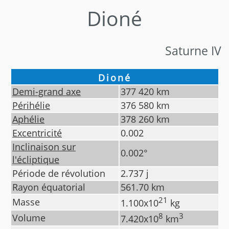
Dioné
Saturne IV
Dioné
Demi-grand axe
377 420
km
Périhélie
376 580
km
Aphélie
378 260
km
Excentricité
0.002
Inclinaison sur
0.002
°
l'écliptique
Période de révolution
2.737
j
Rayon équatorial
561.70
km
21
Masse
1.100
x10
kg
8
3
Volume
7.420
x10
km