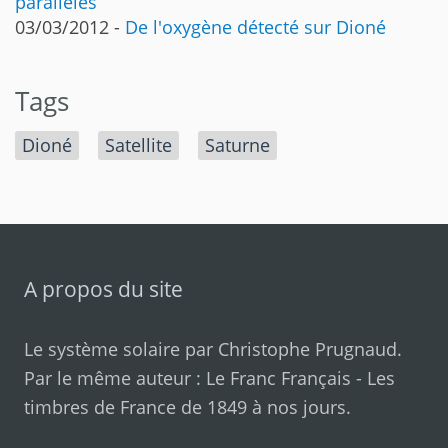
parallèles
03/03/2012 -
De l'oxygène détecté sur Dioné
Tags
Dioné
Satellite
Saturne
A propos du site
Le système solaire par
Christophe Prugnaud
.
Par le même auteur :
Le Franc Français
-
Les
timbres de France de 1849 à nos jours
.