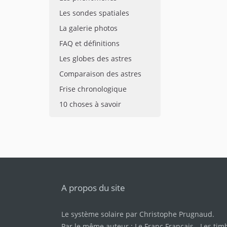
Les sondes spatiales
La galerie photos
FAQ et définitions
Les globes des astres
Comparaison des astres
Frise chronologique
10 choses à savoir
A propos du site
Le système solaire par
Christophe Prugnaud
.
Par le même auteur :
Le Franc Français
-
Les tim