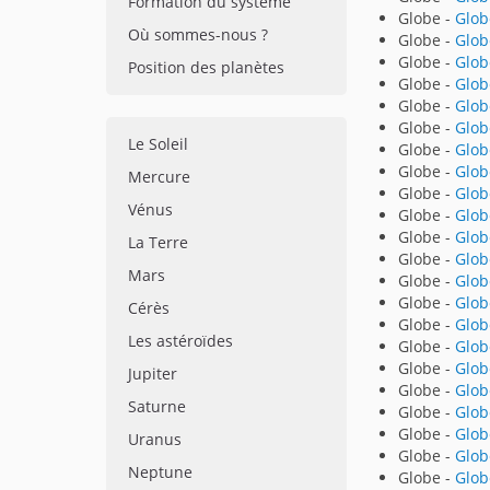
Formation du système
Globe -
Glob
Où sommes-nous ?
Globe -
Glob
Globe -
Glob
Position des planètes
Globe -
Glob
Globe -
Glob
Globe -
Glob
Le Soleil
Globe -
Glob
Globe -
Glob
Mercure
Globe -
Glob
Vénus
Globe -
Glob
Globe -
Glob
La Terre
Globe -
Glob
Mars
Globe -
Glob
Globe -
Glob
Cérès
Globe -
Glob
Les astéroïdes
Globe -
Glob
Globe -
Glob
Jupiter
Globe -
Glob
Saturne
Globe -
Glob
Globe -
Glob
Uranus
Globe -
Glob
Neptune
Globe -
Glob