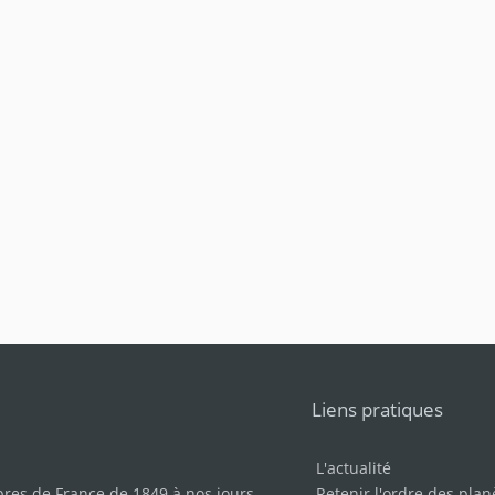
Liens pratiques
L'actualité
bres de France de 1849 à nos jours
.
Retenir l'ordre des plan