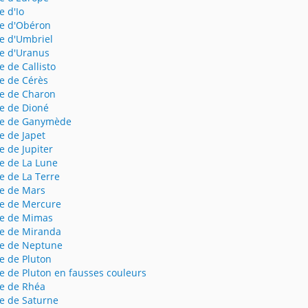
e d'Io
e d'Obéron
e d'Umbriel
e d'Uranus
e de Callisto
e de Cérès
e de Charon
e de Dioné
e de Ganymède
e de Japet
e de Jupiter
e de La Lune
e de La Terre
e de Mars
e de Mercure
e de Mimas
e de Miranda
e de Neptune
e de Pluton
e de Pluton en fausses couleurs
e de Rhéa
e de Saturne