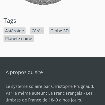
Tags
Astéroïde
Cérès
Globe 3D
Planète naine
A propos du site
Le système solaire par
Christophe Prugnaud
.
Par le même auteur :
Le Franc Français
-
Les
timbres de France de 1849 à nos jours
.