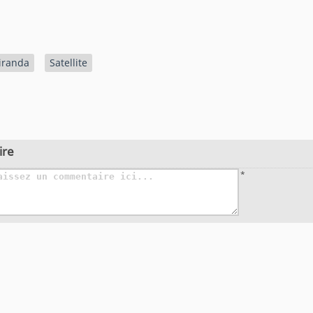
iranda
Satellite
ire
*