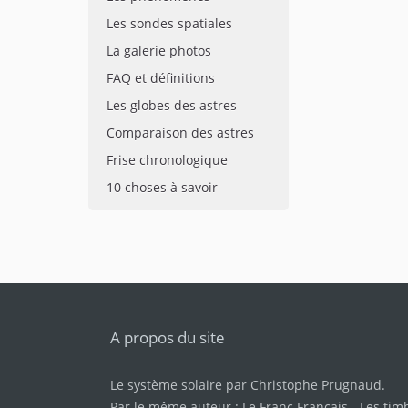
Les sondes spatiales
La galerie photos
FAQ et définitions
Les globes des astres
Comparaison des astres
Frise chronologique
10 choses à savoir
A propos du site
Le système solaire par
Christophe Prugnaud
.
Par le même auteur :
Le Franc Français
-
Les tim