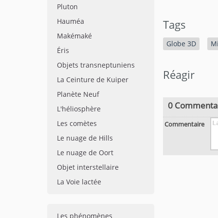
Pluton
Hauméa
Tags
Makémaké
Globe 3D
M
Éris
Objets transneptuniens
Réagir
La Ceinture de Kuiper
Planète Neuf
0 Commenta
L'héliosphère
Les comètes
Commentaire
Le nuage de Hills
Le nuage de Oort
Objet interstellaire
La Voie lactée
Les phénomènes