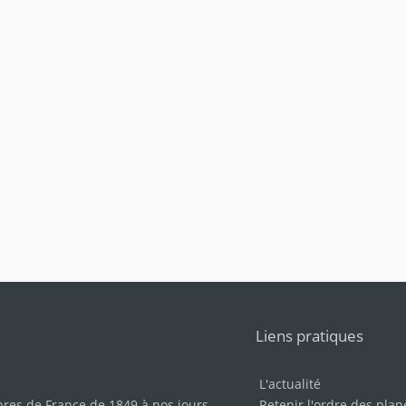
Liens pratiques
L'actualité
bres de France de 1849 à nos jours
.
Retenir l'ordre des plan