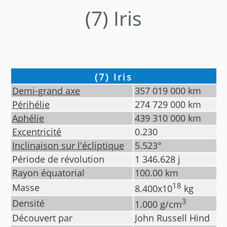
(7) Iris
(7) Iris
Demi-grand axe
357 019 000
km
Périhélie
274 729 000
km
Aphélie
439 310 000
km
Excentricité
0.230
Inclinaison sur l'écliptique
5.523
°
Période de révolution
1 346.628
j
Rayon équatorial
100.00
km
18
Masse
8.400
x10
kg
3
Densité
1.000
g/cm
Découvert par
John Russell Hind