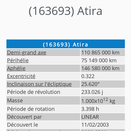
(163693) Atira
(163693) Atira
Demi-grand axe
110 865 000
km
Périhélie
75 149 000
km
Aphélie
146 580 000
km
Excentricité
0.322
Inclinaison sur l'écliptique
25.620
°
Période de révolution
233.026
j
12
Masse
1.000
x10
kg
Période de rotation
3.398
h
Découvert par
LINEAR
Découvert le
11/02/2003