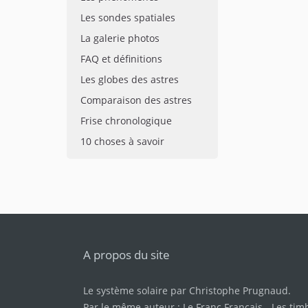
Les sondes spatiales
La galerie photos
FAQ et définitions
Les globes des astres
Comparaison des astres
Frise chronologique
10 choses à savoir
A propos du site
Le système solaire par
Christophe Prugnaud
.
Par le même auteur :
Le Franc Français
-
Les tim