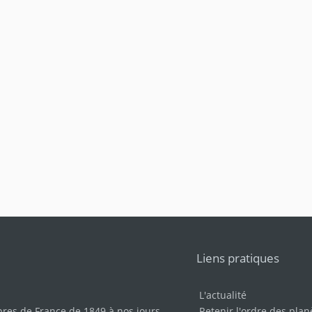
Liens pratiques
L'actualité
bres de France de 1849 à nos jours
.
Retenir l'ordre des plan