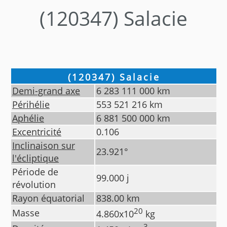
(120347) Salacie
(120347) Salacie
Demi-grand axe
6 283 111 000
km
Périhélie
553 521 216
km
Aphélie
6 881 500 000
km
Excentricité
0.106
Inclinaison sur
23.921
°
l'écliptique
Période de
99.000
j
révolution
Rayon équatorial
838.00
km
20
Masse
4.860
x10
kg
3