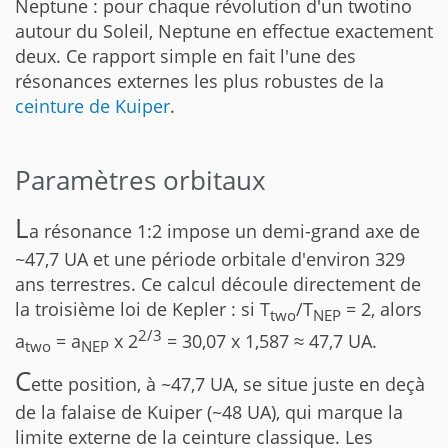
Neptune : pour chaque révolution d'un twotino
autour du Soleil, Neptune en effectue exactement
deux. Ce rapport simple en fait l'une des
résonances externes les plus robustes de la
ceinture de Kuiper
.
Paramètres orbitaux
L
a résonance 1:2 impose un demi-grand axe de
~47,7 UA et une période orbitale d'environ 329
ans terrestres. Ce calcul découle directement de
la troisième loi de Kepler : si T
/T
= 2, alors
two
NEP
2/3
a
= a
x 2
= 30,07 x 1,587 ≈ 47,7 UA.
two
NEP
C
ette position, à ~47,7 UA, se situe juste en deçà
de la falaise de Kuiper (~48 UA), qui marque la
limite externe de la ceinture classique. Les