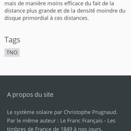
mais de manière moins efficace du fait de la
distance plus grande et de la densité moindre du
disque primordial à ces distances.
Tags
TNO
A propos du site
Le système solaire par
Christophe Prugnaud
.
Par le même auteur :
Le Franc Français
-
Les
timbres de France de 1849 à nos jours
.