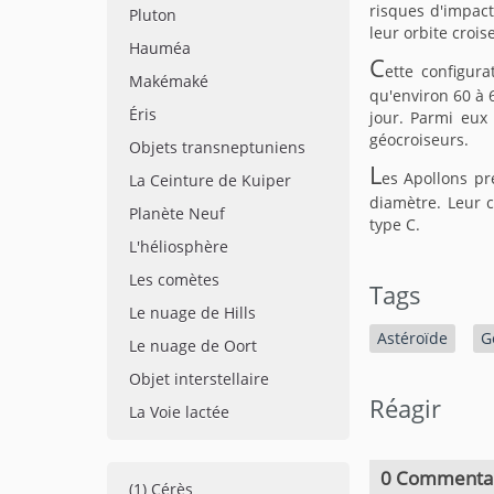
risques d'impact
Pluton
leur orbite crois
Hauméa
C
ette configura
Makémaké
qu'environ 60 à
Éris
jour. Parmi eux 
géocroiseurs.
Objets transneptuniens
L
es Apollons pr
La Ceinture de Kuiper
diamètre. Leur 
Planète Neuf
type C.
L'héliosphère
Les comètes
Tags
Le nuage de Hills
Astéroïde
G
Le nuage de Oort
Objet interstellaire
Réagir
La Voie lactée
0 Commenta
(1) Cérès