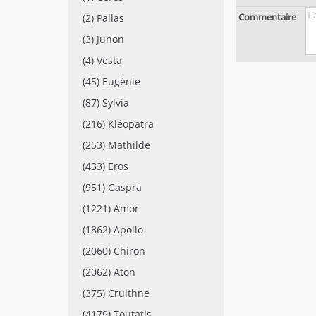
Commentaire
(2) Pallas
(3) Junon
(4) Vesta
(45) Eugénie
(87) Sylvia
(216) Kléopatra
(253) Mathilde
(433) Eros
(951) Gaspra
(1221) Amor
(1862) Apollo
(2060) Chiron
(2062) Aton
(375) Cruithne
(4179) Toutatis