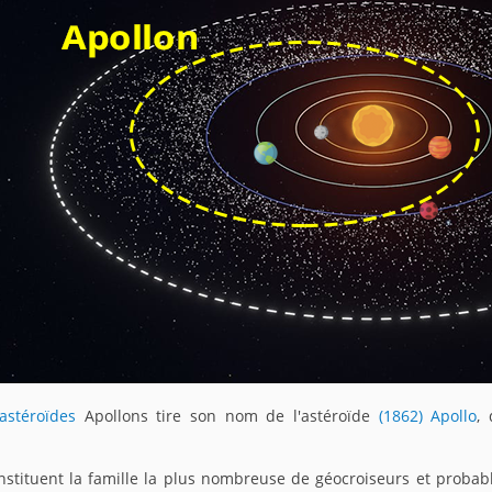
astéroïdes
Apollons tire son nom de l'astéroïde
(1862) Apollo
,
nstituent la famille la plus nombreuse de géocroiseurs et proba