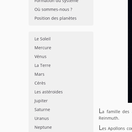
Formation du système
Où sommes-nous ?
Position des planètes
Le Soleil
Mercure
Vénus
La Terre
Mars
Cérès
Les astéroïdes
Jupiter
L
Saturne
a famille des
Reinmuth.
Uranus
L
Neptune
es Apollons co