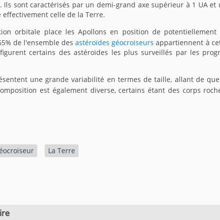
. Ils sont caractérisés par un demi-grand axe supérieur à 1 UA et u
e effectivement celle de la Terre.
tion orbitale place les Apollons en position de potentiellement
 65% de l'ensemble des
astéroïdes géocroiseurs
appartiennent à cett
figurent certains des astéroïdes les plus surveillés par les pr
ésentent une grande variabilité en termes de taille, allant de qu
composition est également diverse, certains étant des corps roch
éocroiseur
La Terre
ire