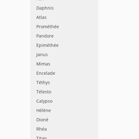
Daphnis
Atlas
Prométhée
Pandore
Epiméthée
Janus
Mimas
Encelade
Téthys
Télesto
Calypso
Hélène
Dioné
Rhéa
Titan