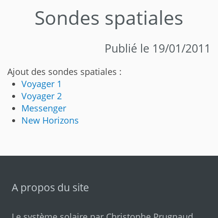
Sondes spatiales
Publié le 19/01/2011
Ajout des sondes spatiales :
Voyager 1
Voyager 2
Messenger
New Horizons
A propos du site
Le système solaire par
Christophe Prugnaud
.