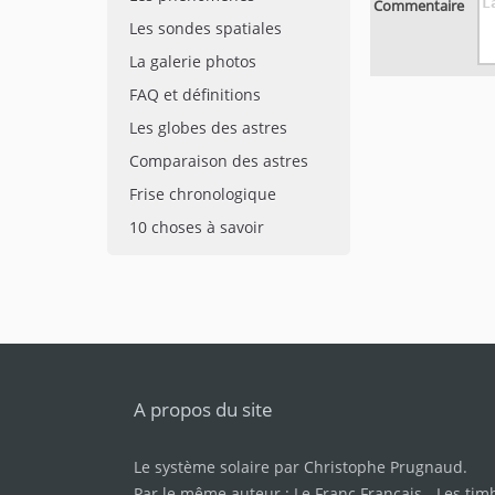
Commentaire
Les sondes spatiales
La galerie photos
FAQ et définitions
Les globes des astres
Comparaison des astres
Frise chronologique
10 choses à savoir
A propos du site
Le système solaire par
Christophe Prugnaud
.
Par le même auteur :
Le Franc Français
-
Les tim