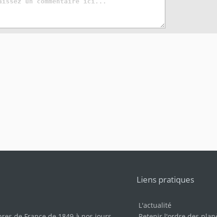
Liens pratiques
L'actualité
bres de France de 1849 à nos jours
.
Retenir l'ordre des plan