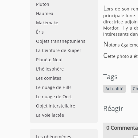
Pluton
L
ors de son re
Hauméa
principale lune.
directrice adjo
Makémaké
Mordor, il y a d
Éris
intéressants dans
Objets transneptuniens
N
otons égalemen
La Ceinture de Kuiper
C
ette photo a é
Planète Neuf
L'héliosphère
Tags
Les comètes
Le nuage de Hills
Actualité
Ch
Le nuage de Oort
Objet interstellaire
Réagir
La Voie lactée
0 Commenta
Les phénomènes