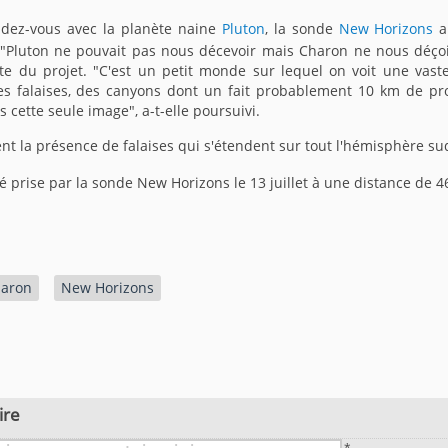
ndez-vous avec la planète naine
Pluton
, la sonde
New Horizons
a 
 "Pluton ne pouvait pas nous décevoir mais Charon ne nous déçoi
inte du projet. "C'est un petit monde sur lequel on voit une va
es falaises, des canyons dont un fait probablement 10 km de prof
 cette seule image", a-t-elle poursuivi.
t la présence de falaises qui s'étendent sur tout l'hémisphère su
té prise par la sonde New Horizons le 13 juillet à une distance de 
aron
New Horizons
ire
*