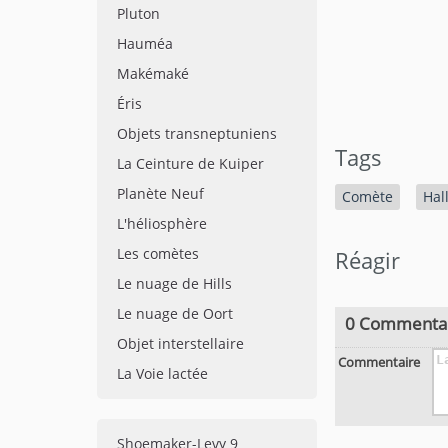
Pluton
Hauméa
Makémaké
Éris
Objets transneptuniens
Tags
La Ceinture de Kuiper
Planète Neuf
Comète
Hal
L'héliosphère
Les comètes
Réagir
Le nuage de Hills
Le nuage de Oort
0 Commenta
Objet interstellaire
Commentaire
La Voie lactée
Shoemaker-Levy 9