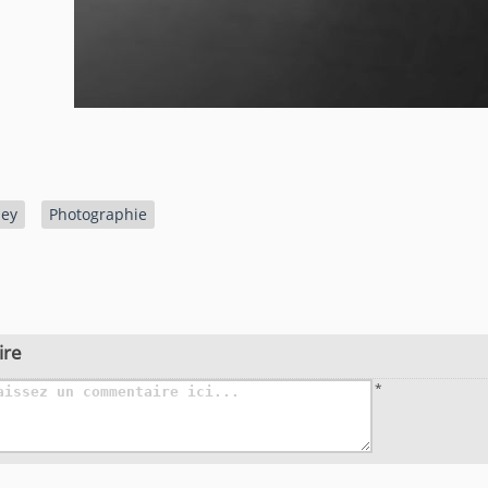
ley
Photographie
ire
*