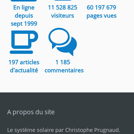
En ligne
11 528 825
60 197 679
depuis
visiteurs
pages vues
sept 1999
197 articles
1 185
d'actualité
commentaires
A propos du site
Le système solaire par
Christophe Prugnaud
.