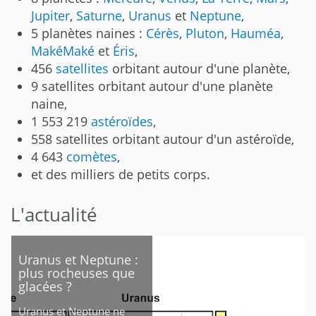
Jupiter
,
Saturne
,
Uranus
et
Neptune
,
5 planètes naines :
Cérès
,
Pluton
,
Hauméa
,
MakéMaké
et
Éris
,
456
satellites
orbitant autour d'une planète,
9 satellites orbitant autour d'une planète
naine,
1 553 219
astéroïdes
,
558 satellites orbitant autour d'un astéroïde,
4 643
comètes
,
et des milliers de petits corps.
L'actualité
Uranus et Neptune :
plus rocheuses que
glacées ?
Uranus et Neptune ne