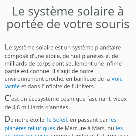
Le système solaire à
portée de votre souris
L
e système solaire est un système planétaire
composé d'une étoile, de huit planètes et de
milliards de corps dont seulement une infime
partie est connue. Il s'agit de notre
environnement proche, en banlieue de la
Voie
lactée
et dans l'infinité de l'Univers.
C'
est un écosystème cosmique fascinant, vieux
de 4,6 milliards d'années.
D
e notre étoile,
le Soleil
, en passant par
les
planètes telluriques
de Mercure à Mars, ou
les
géantes gazeuses
comme Jupiter et Saturne avec