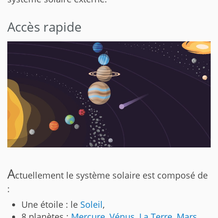
Accès rapide
A
ctuellement le système solaire est composé de
:
Une étoile : le
Soleil
,
8 planètes :
Mercure
,
Vénus
,
La Terre
,
Mars
,