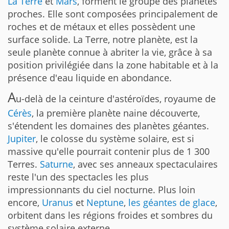
La Terre
et
Mars
, forment le groupe des planètes
proches. Elle sont composées principalement de
roches et de métaux et elles possèdent une
surface solide. La Terre, notre planète, est la
seule planète connue à abriter la vie, grâce à sa
position privilégiée dans la zone habitable et à la
présence d'eau liquide en abondance.
A
u-delà de la ceinture d'astéroïdes, royaume de
Cérès
, la première planète naine découverte,
s'étendent les domaines des planètes géantes.
Jupiter
, le colosse du système solaire, est si
massive qu'elle pourrait contenir plus de 1 300
Terres.
Saturne
, avec ses anneaux spectaculaires
reste l'un des spectacles les plus
impressionnants du ciel nocturne. Plus loin
encore,
Uranus
et
Neptune
,
les géantes de glace
,
orbitent dans les régions froides et sombres du
système solaire externe.