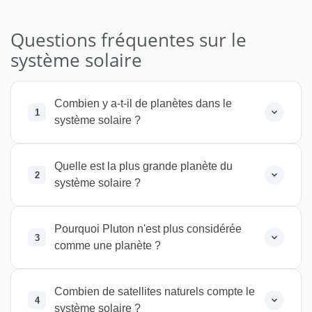
Questions fréquentes sur le
système solaire
Combien y a-t-il de planètes dans le
1
système solaire ?
Le système solaire compte
8 planètes
officielles
Quelle est la plus grande planète du
depuis la résolution de l'Union
2
système solaire ?
Astronomique Internationale (UAI) en 2006 :
Mercure
,
Vénus
, la
Terre
,
Mars
,
Jupiter
,
Jupiter
est la plus grande planète du
Saturne
,
Uranus
et
Neptune
. Pluton a été
système solaire avec un diamètre
Pourquoi Pluton n'est plus considérée
reclassée en planète naine.
3
comme une planète ?
équatorial de
139 820 km
, soit environ 11
fois celui de la Terre. Sa masse représente
En août 2006, l'
Union Astronomique
318 fois celle de notre planète et elle
Internationale
Combien de satellites naturels compte le
a redéfini le terme "planète".
pourrait contenir plus de
1 300 Terres
en
4
système solaire ?
Pour être considéré comme une planète,