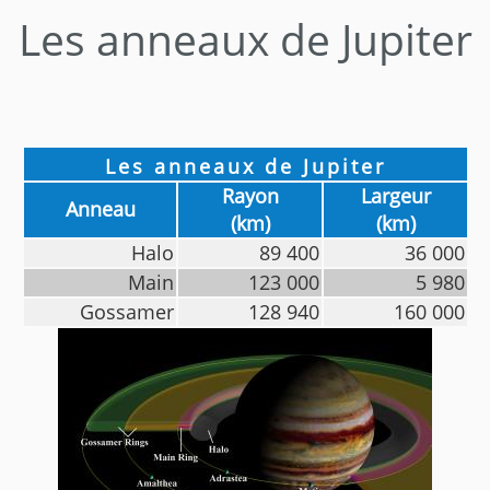
Les anneaux de Jupiter
Les anneaux de Jupiter
Rayon
Largeur
Anneau
(km)
(km)
Halo
89 400
36 000
Main
123 000
5 980
Gossamer
128 940
160 000