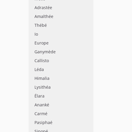
Adrastée
Amalthée
Thébé
Io
Europe
Ganymède
Callisto
Léda
Himalia
Lysithéa
Élara
Ananké
Carmé
Pasiphaé
Sinopé