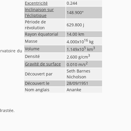
Excentricité
0.244
Inclinaison sur
148.900
°
l'écliptique
Période de
629.800
j
révolution
Rayon équatorial
14.00
km
16
Masse
4.000
x10
kg
5
3
Volume
1.149
x10
km
rvatoire du
3
Densité
2.600
g/cm
2
Gravité de surface
0.010
m/s
Seth Barnes
Découvert par
Nicholson
Découvert le
28/09/1951
Nom anglais
Ananke
drastée.