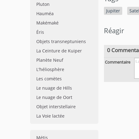
Pluton
Jupiter
Satel
Hauméa
Makémaké
Réagir
Éris
Objets transneptuniens
0 Commenta
La Ceinture de Kuiper
Planète Neuf
Commentaire
L'héliosphère
Les comètes
Le nuage de Hills
Le nuage de Oort
Objet interstellaire
La Voie lactée
Métis