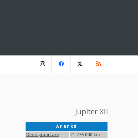
Jupiter XII
Ananké
Demi-grand axe
21 276 000
km