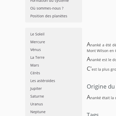
Formation du système
Où sommes-nous ?
Position des planètes
Le Soleil
Mercure
A
nanké a été d
Vénus
Mont Wilson en Ca
La Terre
A
nanké est le d
Mars
C'
est la plus g
Cérès
Les astéroïdes
Origine du
Jupiter
A
Saturne
nanké était la
Uranus
Neptune
Tags