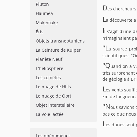
Pluton
D
es chercheurs
Hauméa
L
a découverte a 
Makémaké
I
l s'agit d'une 
Éris
n'imaginaient pa
Objets transneptuniens
"L
a source pro
La Ceinture de Kuiper
scientifiques. "O
Planète Neuf
"Q
uand on a v
L'héliosphère
très surprenant 
Les comètes
de géologie à Br
Le nuage de Hills
L
es vents souff
Le nuage de Oort
km de longueur.
"N
Objet interstellaire
ous savions 
pas ce que nous t
La Voie lactée
L
es dunes sont 
Les phénomènes