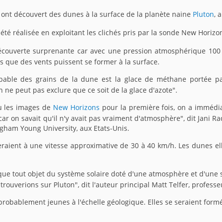
 ont découvert des dunes à la surface de la planète naine
Pluton
, 
été réalisée en exploitant les clichés pris par la sonde New Horizo
découverte surprenante car avec une pression atmosphérique 100 
s que des vents puissent se former à la surface.
bable des grains de la dune est la glace de méthane portée pa
n ne peut pas exclure que ce soit de la glace d'azote".
u les images de
New Horizons
pour la première fois, on a immédia
car on savait qu'il n'y avait pas vraiment d'atmosphère", dit Jani 
igham Young University, aux Etats-Unis.
leraient à une vitesse approximative de 30 à 40 km/h. Les dunes e
que tout objet du système solaire doté d'une atmosphère et d'une 
rouverions sur Pluton", dit l'auteur principal Matt Telfer, professe
probablement jeunes à l'échelle géologique. Elles se seraient form