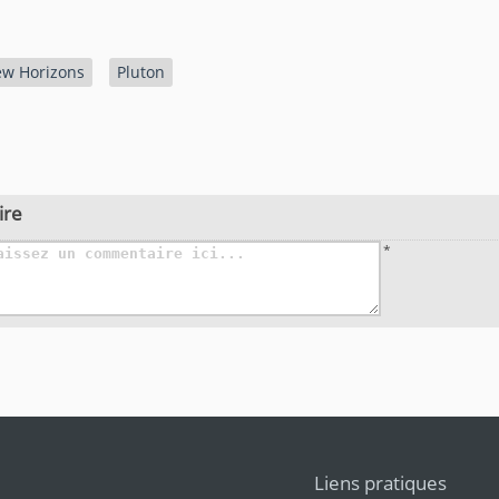
w Horizons
Pluton
ire
*
Liens pratiques