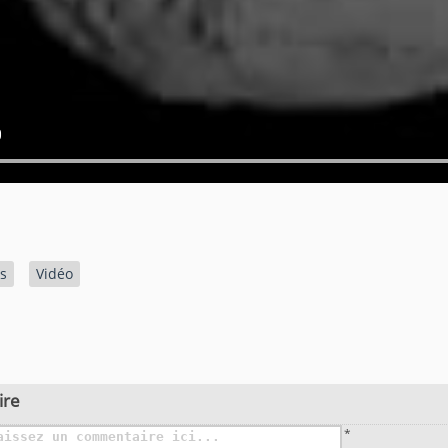
s
Vidéo
ire
*