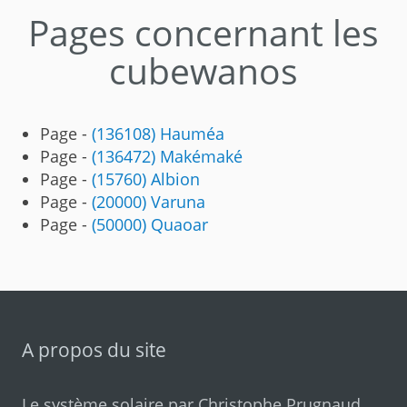
Pages concernant les
cubewanos
Page -
(136108) Hauméa
Page -
(136472) Makémaké
Page -
(15760) Albion
Page -
(20000) Varuna
Page -
(50000) Quaoar
A propos du site
Le système solaire par
Christophe Prugnaud
.