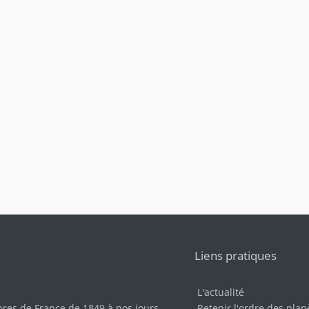
Liens pratiques
L'actualité
bres de France de 1849 à nos jours
.
Retenir l'ordre des plan