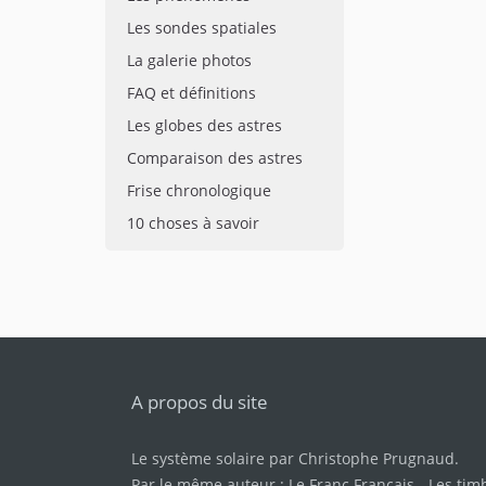
Les sondes spatiales
La galerie photos
FAQ et définitions
Les globes des astres
Comparaison des astres
Frise chronologique
10 choses à savoir
A propos du site
Le système solaire par
Christophe Prugnaud
.
Par le même auteur :
Le Franc Français
-
Les tim