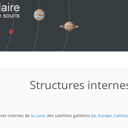
Structures internes
ures internes de
la Lune
, des satellites galiléens (
Io
,
Europe
,
Callisto