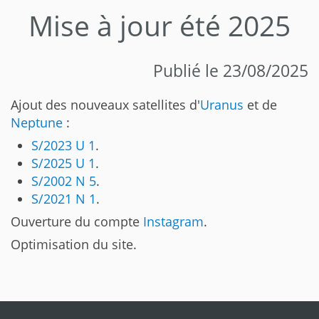
Mise à jour été 2025
Publié le 23/08/2025
Ajout des nouveaux satellites d'
Uranus
et de
Neptune
:
S/2023 U 1
.
S/2025 U 1
.
S/2002 N 5
.
S/2021 N 1
.
Ouverture du compte
Instagram
.
Optimisation du site.