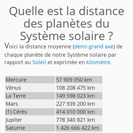
Quelle est la distance
des planètes du
Système solaire ?
V
oici la distance moyenne (
demi-grand axe
) de
chaque planète de notre Système solaire par
rapport au
Soleil
et exprimée en
kilomètre
.
Mercure
57 909 050 km
Vénus
108 208 475 km
La Terre
149 598 023 km
Mars
227 939 200 km
(1) Cérès
414 010 000 km
Jupiter
778 340 821 km
Saturne
1 426 666 422 km