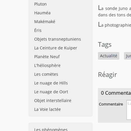
Pluton
L
a sonde Juno a
Hauméa
dans des tons de
Makémaké
L
a photographie
Éris
Objets transneptuniens
Tags
La Ceinture de Kuiper
Actualité
Ju
Planète Neuf
L'héliosphère
Réagir
Les comètes
Le nuage de Hills
Le nuage de Oort
0 Commenta
Objet interstellaire
Commentaire
La Voie lactée
Les phénomènes