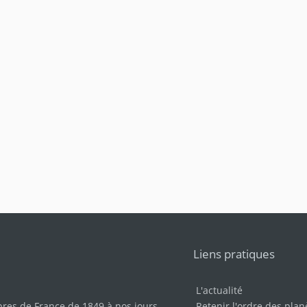
Liens pratiques
L'actualité
bres de France de 1849 à nos jours
.
Retenir l'ordre des plan