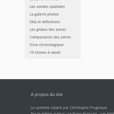
Les sondes spatiales
La galerie photos
FAQ et définitions
Les globes des astres
Comparaison des astres
Frise chronologique
10 choses à savoir
A propos du site
Le système solaire par
Christophe Prugnaud
.
Par le même auteur :
Le Franc Français
-
Les tim