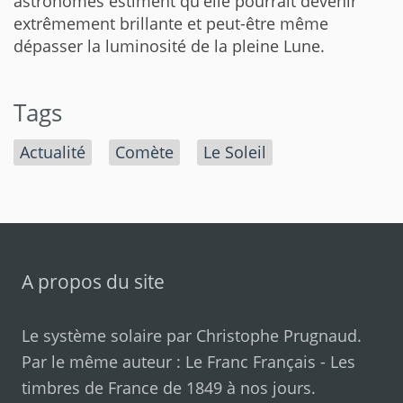
astronomes estiment qu'elle pourrait devenir
extrêmement brillante et peut-être même
dépasser la luminosité de la pleine Lune.
Tags
Actualité
Comète
Le Soleil
A propos du site
Le système solaire par
Christophe Prugnaud
.
Par le même auteur :
Le Franc Français
-
Les
timbres de France de 1849 à nos jours
.