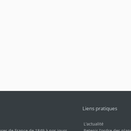
Liens pratiques
L'actualité
bres de France de 1849 à nos jours
.
Retenir l'ordre des plan