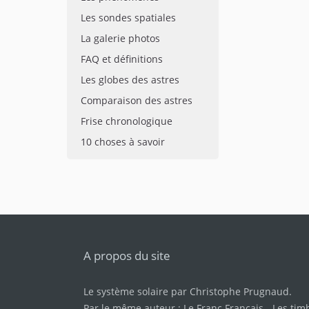
Les sondes spatiales
La galerie photos
FAQ et définitions
Les globes des astres
Comparaison des astres
Frise chronologique
10 choses à savoir
A propos du site
Le système solaire par
Christophe Prugnaud
.
Par le même auteur :
Le Franc Français
-
Les tim