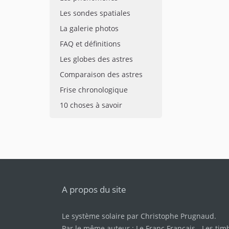
Les sondes spatiales
La galerie photos
FAQ et définitions
Les globes des astres
Comparaison des astres
Frise chronologique
10 choses à savoir
A propos du site
Le système solaire par
Christophe Prugnaud
.
Par le même auteur :
Le Franc Français
-
Les tim