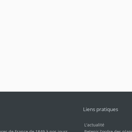
Liens pratiques
L'actualité
bres de France de 1849 à nos jours
.
Retenir l'ordre des plan