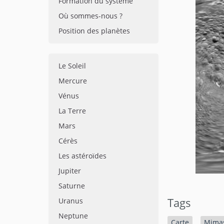
Formation du système
Où sommes-nous ?
Position des planètes
Le Soleil
Mercure
Vénus
La Terre
Mars
Cérès
Les astéroïdes
Jupiter
Saturne
Tags
Uranus
Neptune
Carte
Mima