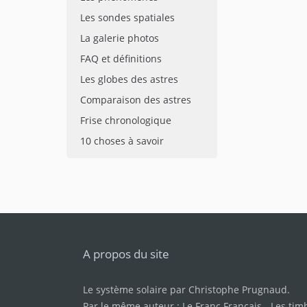
Les sondes spatiales
La galerie photos
FAQ et définitions
Les globes des astres
Comparaison des astres
Frise chronologique
10 choses à savoir
A propos du site
Le système solaire par
Christophe Prugnaud
.
Par le même auteur :
Le Franc Français
-
Les tim