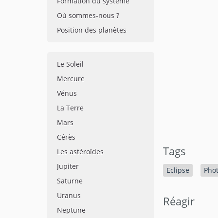
Formation du système
Où sommes-nous ?
Position des planètes
Le Soleil
Mercure
Vénus
La Terre
Mars
Cérès
Tags
Les astéroïdes
Jupiter
Eclipse
Pho
Saturne
Uranus
Réagir
Neptune