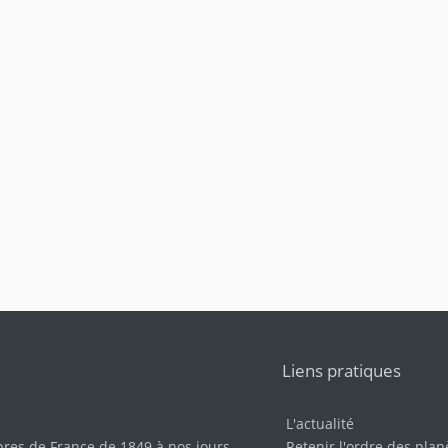
Liens pratiques
L'actualité
bres de France de 1849 à nos jours
.
Retenir l'ordre des plan