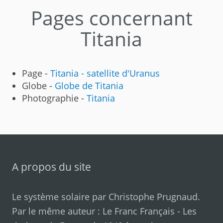
Pages concernant
Titania
Page -
Titania - satellite d'Uranus
Globe -
Globe de Titania
Photographie -
Titania
A propos du site
Le système solaire par
Christophe Prugnaud
.
Par le même auteur :
Le Franc Français
-
Les